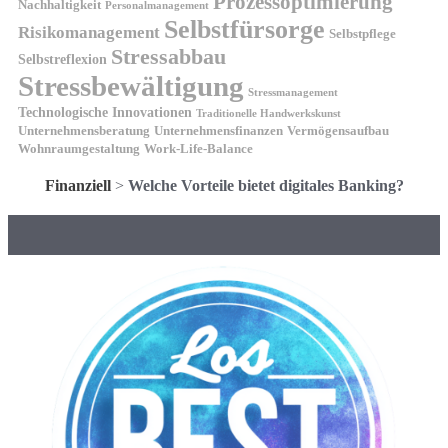
Prozessoptimierung
Nachhaltigkeit
Personalmanagement
Selbstfürsorge
Risikomanagement
Selbstpflege
Stressabbau
Selbstreflexion
Stressbewältigung
Stressmanagement
Technologische Innovationen
Traditionelle Handwerkskunst
Unternehmensberatung
Unternehmensfinanzen
Vermögensaufbau
Wohnraumgestaltung
Work-Life-Balance
Finanziell
>
Welche Vorteile bietet digitales Banking?