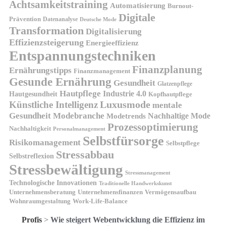
Achtsamkeitstraining
Automatisierung
Burnout-
Digitale
Prävention
Datenanalyse
Deutsche Mode
Transformation
Digitalisierung
Effizienzsteigerung
Energieeffizienz
Entspannungstechniken
Finanzplanung
Ernährungstipps
Finanzmanagement
Gesunde Ernährung
Gesundheit
Glatzenpflege
Hautpflege
Industrie 4.0
Hautgesundheit
Kopfhautpflege
Luxusmode
Künstliche Intelligenz
mentale
Gesundheit
Modebranche
Nachhaltige Mode
Modetrends
Prozessoptimierung
Nachhaltigkeit
Personalmanagement
Selbstfürsorge
Risikomanagement
Selbstpflege
Stressabbau
Selbstreflexion
Stressbewältigung
Stressmanagement
Technologische Innovationen
Traditionelle Handwerkskunst
Unternehmensberatung
Unternehmensfinanzen
Vermögensaufbau
Wohnraumgestaltung
Work-Life-Balance
Profis
>
Wie steigert Webentwicklung die Effizienz im