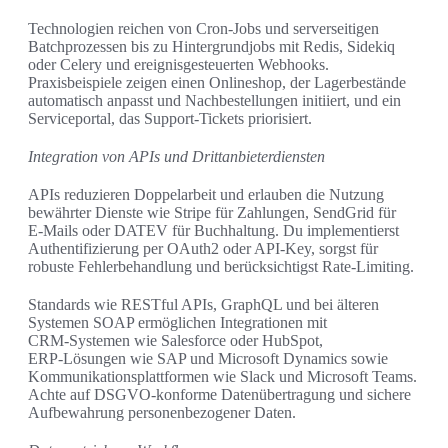
Technologien reichen von Cron‑Jobs und serverseitigen
Batchprozessen bis zu Hintergrundjobs mit Redis, Sidekiq
oder Celery und ereignisgesteuerten Webhooks.
Praxisbeispiele zeigen einen Onlineshop, der Lagerbestände
automatisch anpasst und Nachbestellungen initiiert, und ein
Serviceportal, das Support‑Tickets priorisiert.
Integration von APIs und Drittanbieterdiensten
APIs reduzieren Doppelarbeit und erlauben die Nutzung
bewährter Dienste wie Stripe für Zahlungen, SendGrid für
E‑Mails oder DATEV für Buchhaltung. Du implementierst
Authentifizierung per OAuth2 oder API‑Key, sorgst für
robuste Fehlerbehandlung und berücksichtigst Rate‑Limiting.
Standards wie RESTful APIs, GraphQL und bei älteren
Systemen SOAP ermöglichen Integrationen mit
CRM‑Systemen wie Salesforce oder HubSpot,
ERP‑Lösungen wie SAP und Microsoft Dynamics sowie
Kommunikationsplattformen wie Slack und Microsoft Teams.
Achte auf DSGVO‑konforme Datenübertragung und sichere
Aufbewahrung personenbezogener Daten.