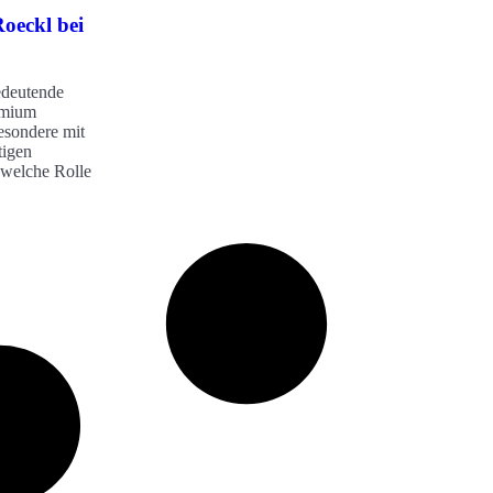
Roeckl bei
bedeutende
emium
besondere mit
tigen
welche Rolle