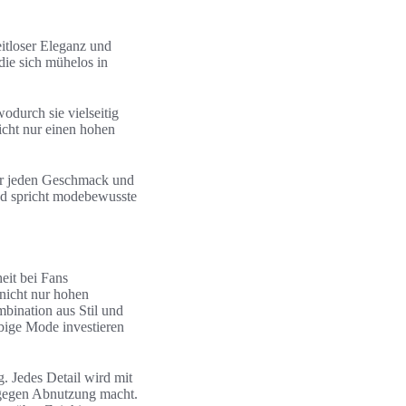
itloser Eleganz und
die sich mühelos in
durch sie vielseitig
icht nur einen hohen
für jeden Geschmack und
nd spricht modebewusste
eit bei Fans
 nicht nur hohen
bination aus Stil und
bige Mode investieren
g. Jedes Detail wird mit
h gegen Abnutzung macht.