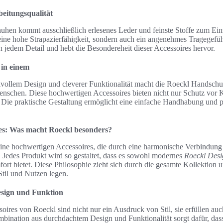
eitungsqualität
hen kommt ausschließlich erlesenes Leder und feinste Stoffe zum Eins
 eine hohe Strapazierfähigkeit, sondern auch ein angenehmes Tragegefü
in jedem Detail und hebt die Besondereheit dieser Accessoires hervor.
 in einem
lvollem Design und cleverer Funktionalität macht die Roeckl Handschu
nschen. Diese hochwertigen Accessoires bieten nicht nur Schutz vor K
Die praktische Gestaltung ermöglicht eine einfache Handhabung und pa
es: Was macht Roeckl besonders?
seine hochwertigen Accessoires, die durch eine harmonische Verbindung
. Jedes Produkt wird so gestaltet, dass es sowohl modernes
Roeckl Desi
rt bietet. Diese Philosophie zieht sich durch die gesamte Kollektion u
Stil und Nutzen legen.
sign und Funktion
ires von Roeckl sind nicht nur ein Ausdruck von Stil, sie erfüllen auch
ination aus durchdachtem Design und Funktionalität sorgt dafür, da