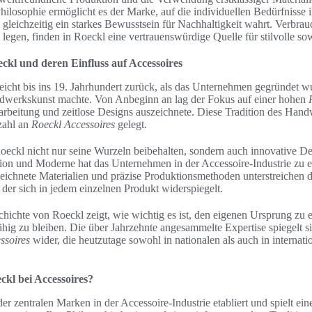
hilosophie ermöglicht es der Marke, auf die individuellen Bedürfnisse
gleichzeitig ein starkes Bewusstsein für Nachhaltigkeit wahrt. Verbrauc
legen, finden in Roeckl eine vertrauenswürdige Quelle für stilvolle so
ckl und deren Einfluss auf Accessoires
icht bis ins 19. Jahrhundert zurück, als das Unternehmen gegründet w
dwerkskunst machte. Von Anbeginn an lag der Fokus auf einer hohen
rarbeitung und zeitlose Designs auszeichnete. Diese Tradition des Han
zahl an
Roeckl Accessoires
gelegt.
oeckl nicht nur seine Wurzeln beibehalten, sondern auch innovative De
ion und Moderne hat das Unternehmen in der Accessoire-Industrie zu
ichnete Materialien und präzise Produktionsmethoden unterstreichen 
, der sich in jedem einzelnen Produkt widerspiegelt.
chichte von Roeckl zeigt, wie wichtig es ist, den eigenen Ursprung zu e
hig zu bleiben. Die über Jahrzehnte angesammelte Expertise spiegelt sic
ssoires
wider, die heutzutage sowohl in nationalen als auch in internat
ckl bei Accessoires?
der zentralen Marken in der Accessoire-Industrie etabliert und spielt ei