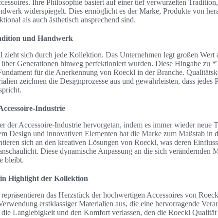
ssoires. Ihre Philosophie basiert auf einer tief verwurzelten Tradition,
ndwerk widerspiegelt. Dies ermöglicht es der Marke, Produkte von her
ktional als auch ästhetisch ansprechend sind.
adition und Handwerk
l zieht sich durch jede Kollektion. Das Unternehmen legt großen Wert
e über Generationen hinweg perfektioniert wurden. Diese Hingabe zu *
undament für die Anerkennung von Roeckl in der Branche. Qualitätsko
ialien zeichnen die Designprozesse aus und gewährleisten, dass jedes
pricht.
Accessoire-Industrie
ier der Accessoire-Industrie hervorgetan, indem es immer wieder neue Tre
sem Design und innovativen Elementen hat die Marke zum Maßstab in 
ntieren sich an den kreativen Lösungen von Roeckl, was deren Einfluss
ranschaulicht. Diese dynamische Anpassung an die sich verändernden Mä
e bleibt.
n Highlight der Kollektion
repräsentieren das Herzstück der hochwertigen Accessoires von Roec
Verwendung erstklassiger Materialien aus, die eine hervorragende Verarb
ie Langlebigkeit und den Komfort verlassen, den die Roeckl Qualität m