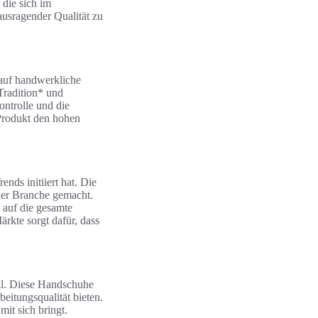
 die sich im
ausragender Qualität zu
 auf handwerkliche
Tradition* und
ntrolle und die
 Produkt den hohen
nds initiiert hat. Die
der Branche gemacht.
 auf die gesamte
rkte sorgt dafür, dass
kl. Diese Handschuhe
eitungsqualität bieten.
it sich bringt.