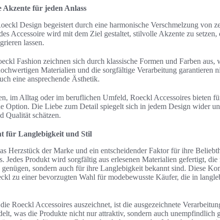
e Akzente für jeden Anlass
eckl Design begeistert durch eine harmonische Verschmelzung von ze
es Accessoire wird mit dem Ziel gestaltet, stilvolle Akzente zu setzen, 
grieren lassen.
eckl Fashion zeichnen sich durch klassische Formen und Farben aus, wo
ochwertigen Materialien und die sorgfältige Verarbeitung garantieren n
uch eine ansprechende Ästhetik.
sen, im Alltag oder im beruflichen Umfeld, Roeckl Accessoires bieten 
de Option. Die Liebe zum Detail spiegelt sich in jedem Design wider u
d Qualität schätzen.
t für Langlebigkeit und Stil
das Herzstück der Marke und ein entscheidender Faktor für ihre Beliebth
. Jedes Produkt wird sorgfältig aus erlesenen Materialien gefertigt, die
 genügen, sondern auch für ihre Langlebigkeit bekannt sind. Diese Kom
ckl zu einer bevorzugten Wahl für modebewusste Käufer, die in langle
 die Roeckl Accessoires auszeichnet, ist die ausgezeichnete Verarbeitun
delt, was die Produkte nicht nur attraktiv, sondern auch unempfindlic