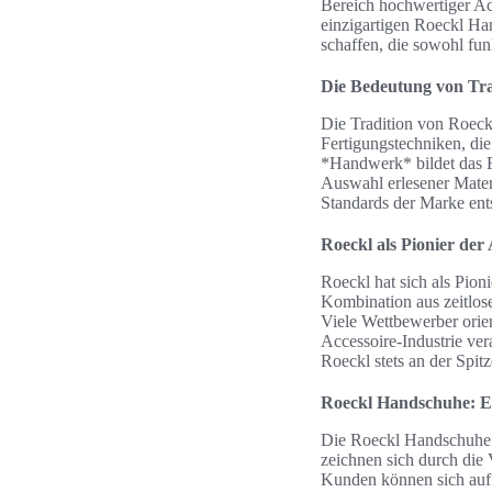
Bereich hochwertiger Acce
einzigartigen Roeckl Ha
schaffen, die sowohl fun
Die Bedeutung von Tr
Die Tradition von Roeck
Fertigungstechniken, di
*Handwerk* bildet das F
Auswahl erlesener Mater
Standards der Marke ents
Roeckl als Pionier der 
Roeckl hat sich als Pion
Kombination aus zeitlo
Viele Wettbewerber orie
Accessoire-Industrie ve
Roeckl stets an der Spitz
Roeckl Handschuhe: Ei
Die Roeckl Handschuhe 
zeichnen sich durch die 
Kunden können sich auf d