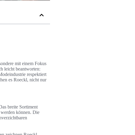
esondere mit einem Fokus
h leicht beantworten:
odeindustrie respektiert
hen es Roeckl, nicht nur
 Das breite Sortiment
n werden können. Die
nverzichtbaren
ien zeichnen Roeckl