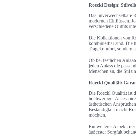
Roeckl Design: Stilvoll
Das unverwechselbare Ro
modernen Einflüssen. Jed
verschiedene Outfits inte
Die Kollektionen von Ro
kombinierbar sind. Die h
Tragekomfort, sondern a
Ob bei festlichen Anläs
jeden Anlass die passen
Menschen an, die Stil un
Roeckl Qualität: Garan
Die Roeckl Qualität ist 
hochwertiger Accessoires
ästhetischen Ansprüchen
Beständigkeit macht Roe
möchten.
Ein weiterer Aspekt, der
äußerster Sorgfalt behan