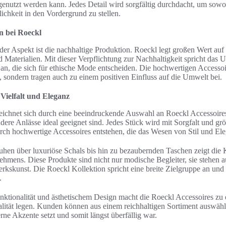
 genutzt werden kann. Jedes Detail wird sorgfältig durchdacht, um sowo
ichkeit in den Vordergrund zu stellen.
n bei Roeckl
der Aspekt ist die nachhaltige Produktion. Roeckl legt großen Wert au
 Materialien. Mit dieser Verpflichtung zur Nachhaltigkeit spricht das
n, die sich für ethische Mode entscheiden. Die hochwertigen Accessoir
 sondern tragen auch zu einem positiven Einfluss auf die Umwelt bei.
 Vielfalt und Eleganz
eichnet sich durch eine beeindruckende Auswahl an Roeckl Accessoires
ndere Anlässe ideal geeignet sind. Jedes Stück wird mit Sorgfalt und g
rch hochwertige Accessoires entstehen, die das Wesen von Stil und El
hen über luxuriöse Schals bis hin zu bezaubernden Taschen zeigt die K
nehmens. Diese Produkte sind nicht nur modische Begleiter, sie stehen a
skunst. Die Roeckl Kollektion spricht eine breite Zielgruppe an und 
.
ktionalität und ästhetischem Design macht die Roeckl Accessoires zu
ualität legen. Kunden können aus einem reichhaltigen Sortiment auswäh
rne Akzente setzt und somit längst überfällig war.