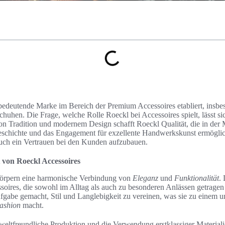
e bedeutende Marke im Bereich der Premium Accessoires etabliert, insb
uhen. Die Frage, welche Rolle Roeckl bei Accessoires spielt, lässt sic
n Tradition und modernem Design schafft Roeckl Qualität, die in der M
Geschichte und das Engagement für exzellente Handwerkskunst ermöglic
uch ein Vertrauen bei den Kunden aufzubauen.
 von Roeckl Accessoires
körpern eine harmonische Verbindung von
Eleganz
und
Funktionalität
.
ssoires, die sowohl im Alltag als auch zu besonderen Anlässen getrage
fgabe gemacht, Stil und Langlebigkeit zu vereinen, was sie zu einem u
ashion
macht.
ltfreundliche Produktion und die Verwendung erstklassiger Material