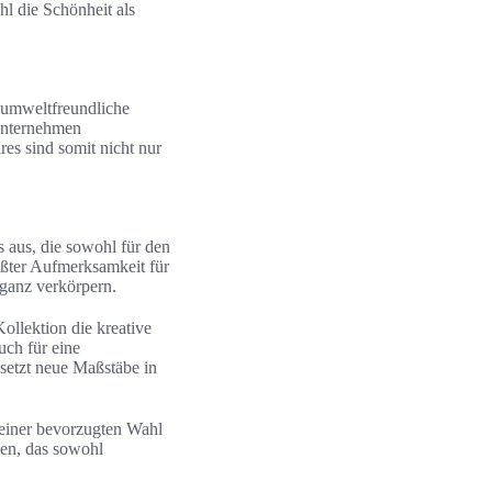
hl die Schönheit als
f umweltfreundliche
 Unternehmen
es sind somit nicht nur
 aus, die sowohl für den
rößter Aufmerksamkeit für
eganz verkörpern.
ollektion die kreative
uch für eine
setzt neue Maßstäbe in
 einer bevorzugten Wahl
len, das sowohl