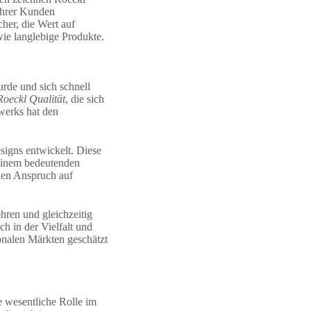
 ihrer Kunden
her, die Wert auf
wie langlebige Produkte.
urde und sich schnell
Roeckl Qualität
, die sich
dwerks hat den
signs entwickelt. Diese
 einem bedeutenden
den Anspruch auf
hren und gleichzeitig
h in der Vielfalt und
ionalen Märkten geschätzt
ne wesentliche Rolle im