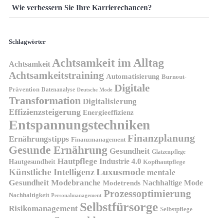
Wie verbessern Sie Ihre Karrierechancen?
Schlagwörter
Achtsamkeit im Alltag
Achtsamkeit
Achtsamkeitstraining
Automatisierung
Burnout-
Digitale
Prävention
Datenanalyse
Deutsche Mode
Transformation
Digitalisierung
Effizienzsteigerung
Energieeffizienz
Entspannungstechniken
Finanzplanung
Ernährungstipps
Finanzmanagement
Gesunde Ernährung
Gesundheit
Glatzenpflege
Hautpflege
Industrie 4.0
Hautgesundheit
Kopfhautpflege
Luxusmode
Künstliche Intelligenz
mentale
Gesundheit
Modebranche
Nachhaltige Mode
Modetrends
Prozessoptimierung
Nachhaltigkeit
Personalmanagement
Selbstfürsorge
Risikomanagement
Selbstpflege