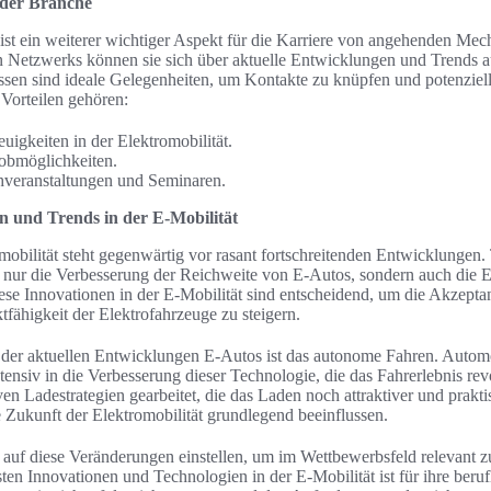
 der Branche
ist ein weiterer wichtiger Aspekt für die Karriere von angehenden Me
n Netzwerks können sie sich über aktuelle Entwicklungen und Trends a
sen sind ideale Gelegenheiten, um Kontakte zu knüpfen und potenziell
Vorteilen gehören:
igkeiten in der Elektromobilität.
obmöglichkeiten.
hveranstaltungen und Seminaren.
n und Trends in der E-Mobilität
obilität steht gegenwärtig vor rasant fortschreitenden Entwicklungen. 
t nur die Verbesserung der Reichweite von E-Autos, sondern auch die 
ese Innovationen in der E-Mobilität sind entscheidend, um die Akzept
fähigkeit der Elektrofahrzeuge zu steigern.
 der aktuellen Entwicklungen E-Autos ist das autonome Fahren. Automob
nsiv in die Verbesserung dieser Technologie, die das Fahrerlebnis rev
en Ladestrategien gearbeitet, die das Laden noch attraktiver und praktis
 Zukunft der Elektromobilität grundlegend beeinflussen.
auf diese Veränderungen einstellen, um im Wettbewerbsfeld relevant z
sten Innovationen und Technologien in der E-Mobilität ist für ihre beru