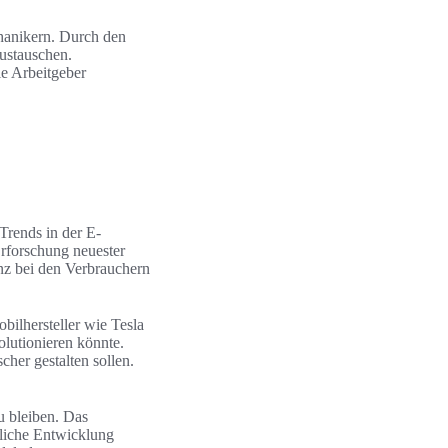
chanikern. Durch den
ustauschen.
e Arbeitgeber
Trends in der E-
Erforschung neuester
anz bei den Verbrauchern
ilhersteller wie Tesla
olutionieren könnte.
cher gestalten sollen.
u bleiben. Das
fliche Entwicklung