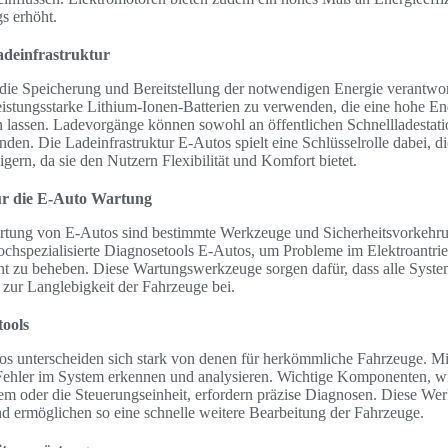
s erhöht.
adeinfrastruktur
 die Speicherung und Bereitstellung der notwendigen Energie verantwor
leistungsstarke Lithium-Ionen-Batterien zu verwenden, die eine hohe E
n lassen. Ladevorgänge können sowohl an öffentlichen Schnellladestati
inden. Die Ladeinfrastruktur E-Autos spielt eine Schlüsselrolle dabei, 
igern, da sie den Nutzern Flexibilität und Komfort bietet.
ür die E-Auto Wartung
artung von E-Autos sind bestimmte Werkzeuge und Sicherheitsvorkehru
chspezialisierte Diagnosetools E-Autos, um Probleme im Elektroantrie
zient zu beheben. Diese Wartungswerkzeuge sorgen dafür, dass alle Sy
 zur Langlebigkeit der Fahrzeuge bei.
tools
os unterscheiden sich stark von denen für herkömmliche Fahrzeuge. Mi
Fehler im System erkennen und analysieren. Wichtige Komponenten, wi
m oder die Steuerungseinheit, erfordern präzise Diagnosen. Diese Werk
nd ermöglichen so eine schnelle weitere Bearbeitung der Fahrzeuge.