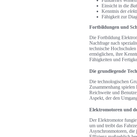
Fundiertes Wisse
Einsicht in die
Bat
Kenntnis der
elekt
Fähigkeit zur Dia
Fortbildungen und Sc
Die Fortbildung Elektrom
Nachfrage nach spezialis
technische Hochschulen 
ermöglichen, ihre Kenntn
Fähigkeiten und Fertigke
Die grundlegende Tech
Die technologischen Gru
Zusammenhang spielen Ele
Reichweite und Benutzerf
Aspekt, der den Umgang 
Elektromotoren und d
Der Elektromotor fungier
um und treibt das Fahrz
Asynchronmotoren, die j
Effizienz maßgeblich be