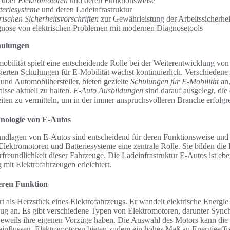
n über
Elektromotoren
und deren Funktionsweise
teriesysteme
und deren Ladeinfrastruktur
rischen Sicherheitsvorschriften
zur Gewährleistung der Arbeitssicherhei
gnose von elektrischen Problemen mit modernen Diagnosetools
hulungen
obilität spielt eine entscheidende Rolle bei der Weiterentwicklung vo
ierten Schulungen für E-Mobilität wächst kontinuierlich. Verschiedene 
und Automobilhersteller, bieten gezielte
Schulungen für E-Mobilität
an,
isse aktuell zu halten.
E-Auto Ausbildungen
sind darauf ausgelegt, die 
iten zu vermitteln, um in der immer anspruchsvolleren Branche erfolgre
nologie von E-Autos
ndlagen von E-Autos sind entscheidend für deren Funktionsweise und 
ktromotoren und Batteriesysteme eine zentrale Rolle. Sie bilden die B
reundlichkeit dieser Fahrzeuge. Die Ladeinfrastruktur E-Autos ist ebe
mit Elektrofahrzeugen erleichtert.
eren Funktion
t als Herzstück eines Elektrofahrzeugs. Er wandelt elektrische Energi
eug an. Es gibt verschiedene Typen von Elektromotoren, darunter Syn
eweils ihre eigenen Vorzüge haben. Die Auswahl des Motors kann die
einflussen. Elektromotoren bieten zudem ein hohes Maß an Energieeffiz