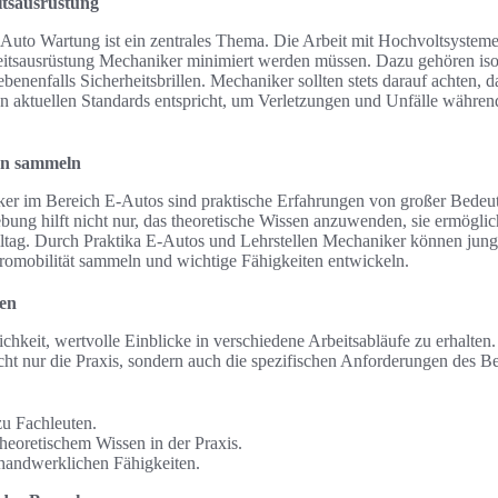
itsausrüstung
-Auto Wartung ist ein zentrales Thema. Die Arbeit mit Hochvoltsysteme
eitsausrüstung Mechaniker minimiert werden müssen. Dazu gehören iso
enenfalls Sicherheitsbrillen. Mechaniker sollten stets darauf achten, da
en aktuellen Standards entspricht, um Verletzungen und Unfälle währe
en sammeln
r im Bereich E-Autos sind praktische Erfahrungen von großer Bedeut
bung hilft nicht nur, das theoretische Wissen anzuwenden, sie ermöglic
alltag. Durch Praktika E-Autos und Lehrstellen Mechaniker können ju
romobilität sammeln und wichtige Fähigkeiten entwickeln.
len
chkeit, wertvolle Einblicke in verschiedene Arbeitsabläufe zu erhalten. 
ht nur die Praxis, sondern auch die spezifischen Anforderungen des Be
zu Fachleuten.
oretischem Wissen in der Praxis.
handwerklichen Fähigkeiten.