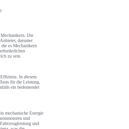
t
n Mechanikern. Die
Anbieter, darunter
 die es Mechanikern
erforderlichen
ich zu sein.
Effizienz. In diesem
asis für die Leistung,
nfalls ein bedeutender
e in mechanische Energie
chronmotoren und
 Fahrzeugleistung und
ienz, was die