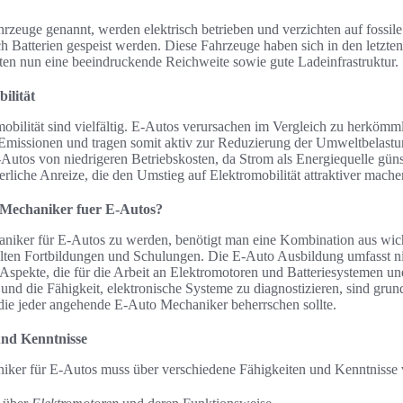
rzeuge genannt, werden elektrisch betrieben und verzichten auf fossile
h Batterien gespeist werden. Diese Fahrzeuge haben sich in den letzten
eten nun eine beeindruckende Reichweite sowie gute Ladeinfrastruktur.
ilität
mobilität sind vielfältig. E-Autos verursachen im Vergleich zu herköm
Emissionen und tragen somit aktiv zur Reduzierung der Umweltbelast
-Autos von niedrigeren Betriebskosten, da Strom als Energiequelle günst
uerliche Anreize, die den Umstieg auf Elektromobilität attraktiver mache
r Mechaniker fuer E-Autos?
niker für E-Autos zu werden, benötigt man eine Kombination aus wic
lten Fortbildungen und Schulungen. Die E-Auto Ausbildung umfasst nic
Aspekte, die für die Arbeit an Elektromotoren und Batteriesystemen une
und die Fähigkeit, elektronische Systeme zu diagnostizieren, sind gru
die jeder angehende E-Auto Mechaniker beherrschen sollte.
und Kenntnisse
niker für E-Autos muss über verschiedene Fähigkeiten und Kenntnisse