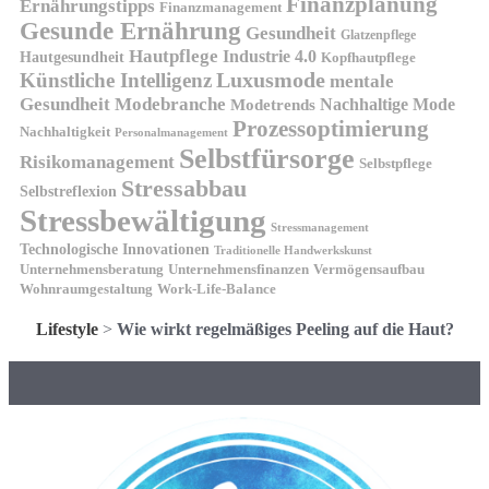
Finanzplanung
Ernährungstipps
Finanzmanagement
Gesunde Ernährung
Gesundheit
Glatzenpflege
Hautpflege
Industrie 4.0
Hautgesundheit
Kopfhautpflege
Luxusmode
Künstliche Intelligenz
mentale
Gesundheit
Modebranche
Nachhaltige Mode
Modetrends
Prozessoptimierung
Nachhaltigkeit
Personalmanagement
Selbstfürsorge
Risikomanagement
Selbstpflege
Stressabbau
Selbstreflexion
Stressbewältigung
Stressmanagement
Technologische Innovationen
Traditionelle Handwerkskunst
Unternehmensberatung
Unternehmensfinanzen
Vermögensaufbau
Wohnraumgestaltung
Work-Life-Balance
Lifestyle
>
Wie wirkt regelmäßiges Peeling auf die Haut?