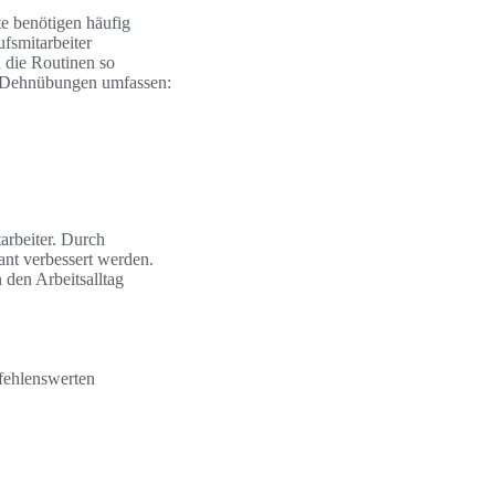
te benötigen häufig
fsmitarbeiter
 die Routinen so
che Dehnübungen umfassen:
arbeiter. Durch
nt verbessert werden.
den Arbeitsalltag
fehlenswerten