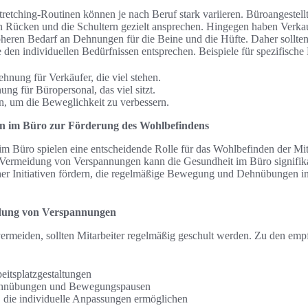
retching-Routinen können je nach Beruf stark variieren. Büroangestell
 Rücken und die Schultern gezielt ansprechen. Hingegen haben Verkau
heren Bedarf an Dehnungen für die Beine und die Hüfte. Daher sollten
ie den individuellen Bedürfnissen entsprechen. Beispiele für spezifis
nung für Verkäufer, die viel stehen.
ng für Büropersonal, das viel sitzt.
, um die Beweglichkeit zu verbessern.
 im Büro zur Förderung des Wohlbefindens
 Büro spielen eine entscheidende Rolle für das Wohlbefinden der Mit
r Vermeidung von Verspannungen kann die Gesundheit im Büro signifika
er Initiativen fördern, die regelmäßige Bewegung und Dehnübungen in 
idung von Verspannungen
meiden, sollten Mitarbeiter regelmäßig geschult werden. Zu den emp
itsplatzgestaltungen
hnübungen und Bewegungspausen
, die individuelle Anpassungen ermöglichen