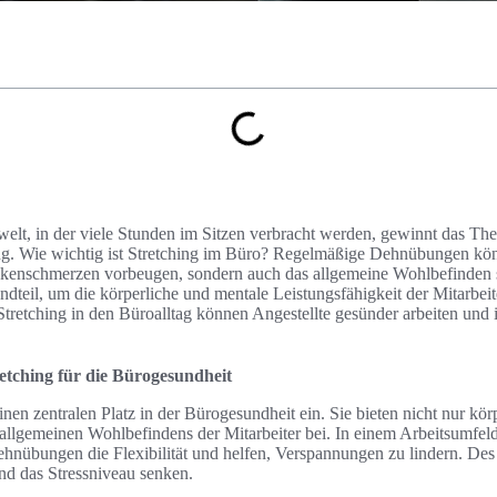
welt, in der viele Stunden im Sitzen verbracht werden, gewinnt das T
. Wie wichtig ist Stretching im Büro? Regelmäßige Dehnübungen kön
nschmerzen vorbeugen, sondern auch das allgemeine Wohlbefinden ste
ndteil, um die körperliche und mentale Leistungsfähigkeit der Mitarbei
 Stretching in den Büroalltag können Angestellte gesünder arbeiten und i
etching für die Bürogesundheit
 zentralen Platz in der Bürogesundheit ein. Sie bieten nicht nur körp
 allgemeinen Wohlbefindens der Mitarbeiter bei. In einem Arbeitsumfel
ehnübungen die Flexibilität und helfen, Verspannungen zu lindern. Des
d das Stressniveau senken.