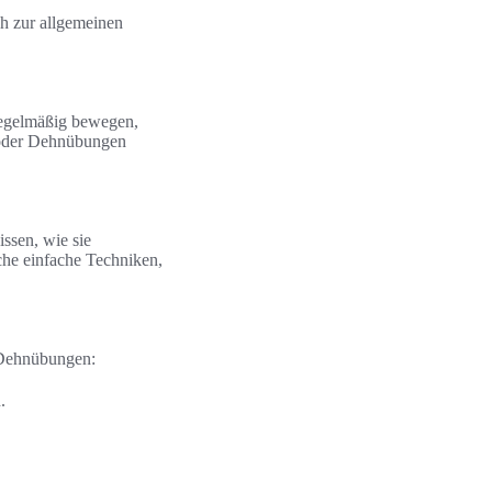
ch zur allgemeinen
 regelmäßig bewegen,
 oder Dehnübungen
issen, wie sie
che einfache Techniken,
 Dehnübungen:
.