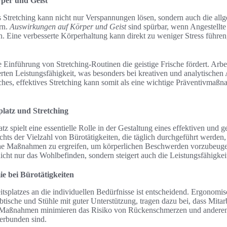
per und Geist
s Stretching kann nicht nur Verspannungen lösen, sondern auch die all
rn.
Auswirkungen auf Körper und Geist
sind spürbar, wenn Angestellte
. Eine verbesserte Körperhaltung kann direkt zu weniger Stress führe
e Einführung von Stretching-Routinen die geistige Frische fördert. Arb
erten Leistungsfähigkeit, was besonders bei kreativen und analytische
ches, effektives Stretching kann somit als eine wichtige Präventivmaß
latz und Stretching
z spielt eine essentielle Rolle in der Gestaltung eines effektiven und 
hts der Vielzahl von Bürotätigkeiten, die täglich durchgeführt werden, 
e Maßnahmen zu ergreifen, um körperlichen Beschwerden vorzubeugen.
nicht nur das Wohlbefinden, sondern steigert auch die Leistungsfähigkeit
e bei Bürotätigkeiten
splatzes an die individuellen Bedürfnisse ist entscheidend. Ergonomi
btische und Stühle mit guter Unterstützung, tragen dazu bei, dass Mitar
e Maßnahmen minimieren das Risiko von Rückenschmerzen und anderen
verbunden sind.