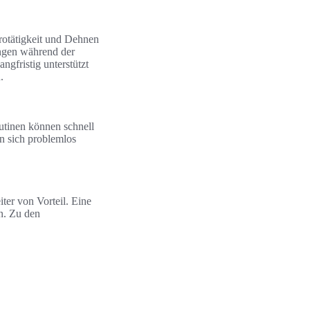
rotätigkeit und Dehnen
ungen während der
gfristig unterstützt
.
utinen können schnell
en sich problemlos
ter von Vorteil. Eine
n. Zu den