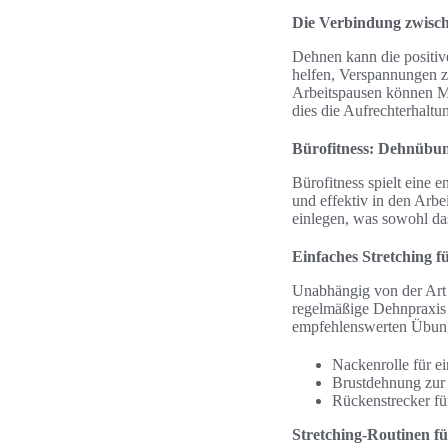
Die Verbindung zwisc
Dehnen kann die positiv
helfen, Verspannungen z
Arbeitspausen können Mit
dies die Aufrechterhalt
Bürofitness: Dehnübung
Bürofitness spielt eine 
und effektiv in den Arbe
einlegen, was sowohl das
Einfaches Stretching f
Unabhängig von der Art d
regelmäßige Dehnpraxis
empfehlenswerten Übun
Nackenrolle für e
Brustdehnung zur
Rückenstrecker für
Stretching-Routinen f