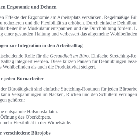
hen Ergonomie und Dehnen
en Effekte der Ergonomie am Arbeitsplatz verstärken. Regelmäßige Bü
u reduzieren und die Flexibilität zu erhöhen. Durch einfache Dehnüb
arbeiter ihre Muskulatur entspannen und die Durchblutung fördern. Lan
ung einer gesunden Haltung und verbessert das allgemeine Wohlbefinden
en zur Integration in den Arbeitsalltag
entscheidende Rolle für die
Gesundheit im Büro
. Einfache Stretching-Ro
itsalltag integriert werden. Diese kurzen Pausen für Dehnübungen lass
 Wohlbefinden als auch die Produktivität steigert.
ür jeden Büroarbeiter
er Bürotätigkeit sind einfache Stretching-Routinen für jeden Büroarbei
 kann Verspannungen im Nacken, Rücken und den Schultern verringer
gen gehören:
ine entspannte Halsmuskulatur.
 Öffnung des Oberkörpers.
 mehr Flexibilität in der Wirbelsäule.
ür verschiedene Bürojobs