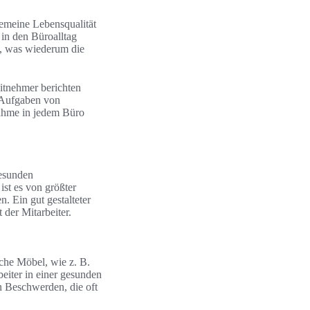
gemeine Lebensqualität
 in den Büroalltag
n, was wiederum die
eitnehmer berichten
n Aufgaben von
nahme in jedem Büro
gesunden
ist es von größter
 Ein gut gestalteter
 der Mitarbeiter.
sche Möbel, wie z. B.
beiter in einer gesunden
 Beschwerden, die oft