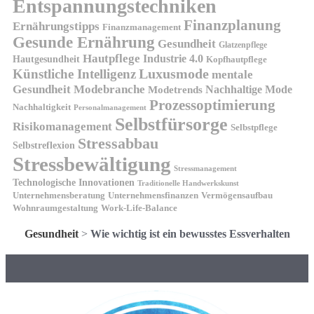
Entspannungstechniken
Finanzplanung
Ernährungstipps
Finanzmanagement
Gesunde Ernährung
Gesundheit
Glatzenpflege
Hautpflege
Industrie 4.0
Hautgesundheit
Kopfhautpflege
Luxusmode
Künstliche Intelligenz
mentale
Gesundheit
Modebranche
Nachhaltige Mode
Modetrends
Prozessoptimierung
Nachhaltigkeit
Personalmanagement
Selbstfürsorge
Risikomanagement
Selbstpflege
Stressabbau
Selbstreflexion
Stressbewältigung
Stressmanagement
Technologische Innovationen
Traditionelle Handwerkskunst
Unternehmensberatung
Unternehmensfinanzen
Vermögensaufbau
Wohnraumgestaltung
Work-Life-Balance
Gesundheit
>
Wie wichtig ist ein bewusstes Essverhalten