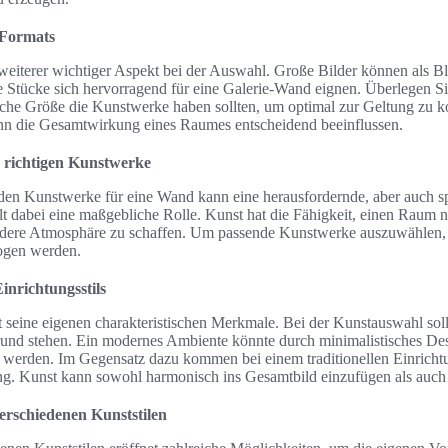
 Formats
 weiterer wichtiger Aspekt bei der Auswahl. Große Bilder können als 
 Stücke sich hervorragend für eine Galerie-Wand eignen. Überlegen Sie
che Größe die Kunstwerke haben sollten, um optimal zur Geltung zu 
nn die Gesamtwirkung eines Raumes entscheidend beeinflussen.
 richtigen Kunstwerke
en Kunstwerke für eine Wand kann eine herausfordernde, aber auch s
elt dabei eine maßgebliche Rolle. Kunst hat die Fähigkeit, einen Raum n
dere Atmosphäre zu schaffen. Um passende Kunstwerke auszuwählen, s
ogen werden.
inrichtungsstils
at seine eigenen charakteristischen Merkmale. Bei der Kunstauswahl soll
nd stehen. Ein modernes Ambiente könnte durch minimalistisches Des
werden. Im Gegensatz dazu kommen bei einem traditionellen Einrichtung
ng. Kunst kann sowohl harmonisch ins Gesamtbild einzufügen als auch 
erschiedenen Kunststilen