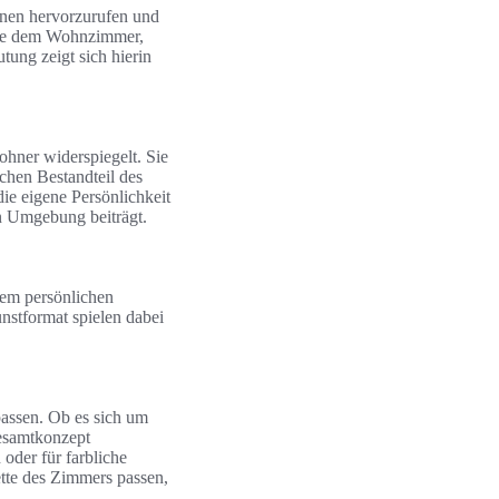
onen hervorzurufen und
wie dem Wohnzimmer,
ung zeigt sich hierin
ohner widerspiegelt. Sie
chen Bestandteil des
ie eigene Persönlichkeit
en Umgebung beiträgt.
dem persönlichen
stformat spielen dabei
assen. Ob es sich um
Gesamtkonzept
oder für farbliche
tte des Zimmers passen,