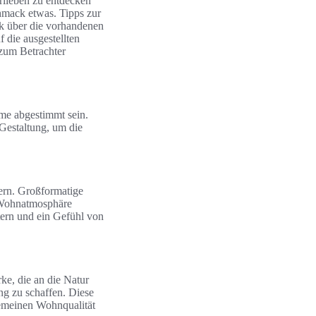
orlieben zu entdecken
hmack etwas. Tipps zur
k über die vorhandenen
 die ausgestellten
 zum Betrachter
me abgestimmt sein.
Gestaltung, um die
ern. Großformatige
r Wohnatmosphäre
tern und ein Gefühl von
e, die an die Natur
ng zu schaffen. Diese
gemeinen Wohnqualität