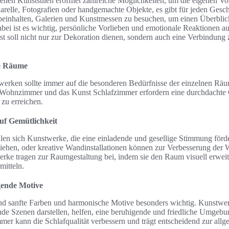
denen Kunststilen eröffnet zahlreiche Möglichkeiten, um die eigenen V
relle, Fotografien oder handgemachte Objekte, es gibt für jeden Gesc
einhalten, Galerien und Kunstmessen zu besuchen, um einen Überblic
bei ist es wichtig, persönliche Vorlieben und emotionale Reaktionen auf
t soll nicht nur zur Dekoration dienen, sondern auch eine Verbindung
ne Räume
rken sollte immer auf die besonderen Bedürfnisse der einzelnen Räu
 Wohnzimmer und das Kunst Schlafzimmer erfordern eine durchdachte 
zu erreichen.
f Gemütlichkeit
n sich Kunstwerke, die eine einladende und gesellige Stimmung förd
nziehen, oder kreative Wandinstallationen können zur Verbesserung de
erke tragen zur Raumgestaltung bei, indem sie den Raum visuell erwei
itteln.
gende Motive
nd sanfte Farben und harmonische Motive besonders wichtig. Kunstwerk
nde Szenen darstellen, helfen, eine beruhigende und friedliche Umgebu
mer kann die Schlafqualität verbessern und trägt entscheidend zur all