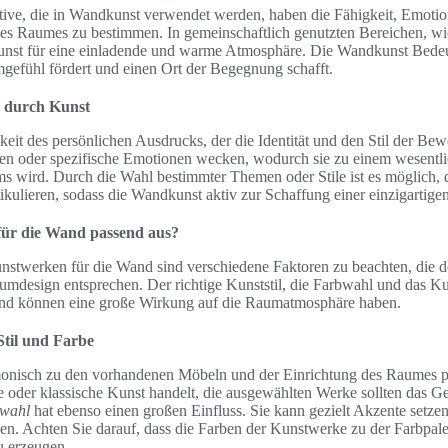
ive, die in Wandkunst verwendet werden, haben die Fähigkeit, Emoti
es Raumes zu bestimmen. In gemeinschaftlich genutzten Bereichen, 
unst für eine einladende und warme Atmosphäre. Die Wandkunst Bedeut
mgefühl fördert und einen Ort der Begegnung schafft.
k durch Kunst
keit des persönlichen Ausdrucks, der die Identität und den Stil der Bew
en oder spezifische Emotionen wecken, wodurch sie zu einem wesentli
s wird. Durch die Wahl bestimmter Themen oder Stile ist es möglich, d
tikulieren, sodass die Wandkunst aktiv zur Schaffung einer einzigartig
für die Wand passend aus?
stwerken für die Wand sind verschiedene Faktoren zu beachten, die 
esign entsprechen. Der richtige Kunststil, die Farbwahl und das Kun
 und können eine große Wirkung auf die Raumatmosphäre haben.
Stil und Farbe
rmonisch zu den vorhandenen Möbeln und der Einrichtung des Raumes p
e oder klassische Kunst handelt, die ausgewählten Werke sollten das 
wahl
hat ebenso einen großen Einfluss. Sie kann gezielt Akzente setzen 
. Achten Sie darauf, dass die Farben der Kunstwerke zu der Farbpale
u erzeugen.