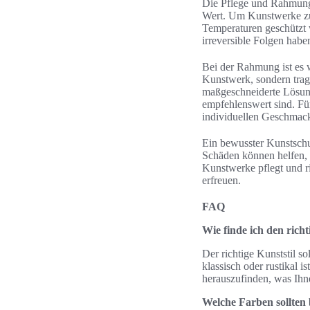
Die Pflege und Rahmung 
Wert. Um Kunstwerke zu p
Temperaturen geschützt 
irreversible Folgen hab
Bei der Rahmung ist es 
Kunstwerk, sondern trag
maßgeschneiderte Lösung
empfehlenswert sind. Fü
individuellen Geschmack
Ein bewusster Kunstschu
Schäden können helfen, 
Kunstwerke pflegt und ri
erfreuen.
FAQ
Wie finde ich den rich
Der richtige Kunststil s
klassisch oder rustikal 
herauszufinden, was Ihne
Welche Farben sollten