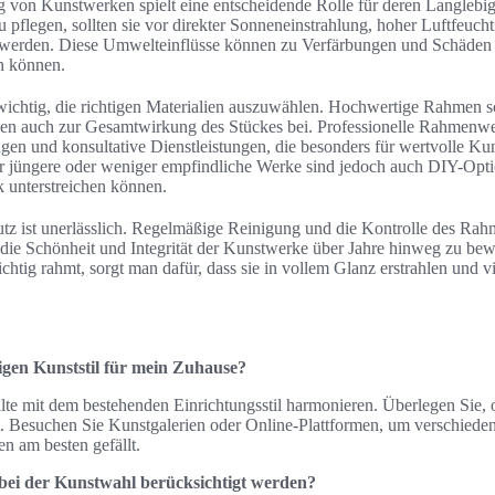
von Kunstwerken spielt eine entscheidende Rolle für deren Langlebigk
flegen, sollten sie vor direkter Sonneneinstrahlung, hoher Luftfeuch
werden. Diese Umwelteinflüsse können zu Verfärbungen und Schäden fü
en können.
wichtig, die richtigen Materialien auszuwählen. Hochwertige Rahmen s
en auch zur Gesamtwirkung des Stückes bei. Professionelle Rahmenwer
en und konsultative Dienstleistungen, die besonders für wertvolle Ku
r jüngere oder weniger empfindliche Werke sind jedoch auch DIY-Optio
 unterstreichen können.
tz ist unerlässlich. Regelmäßige Reinigung und die Kontrolle des Rahm
die Schönheit und Integrität der Kunstwerke über Jahre hinweg zu b
chtig rahmt, sorgt man dafür, dass sie in vollem Glanz erstrahlen und v
tigen Kunststil für mein Zuhause?
ollte mit dem bestehenden Einrichtungsstil harmonieren. Überlegen Sie
ist. Besuchen Sie Kunstgalerien oder Online-Plattformen, um verschiede
n am besten gefällt.
 bei der Kunstwahl berücksichtigt werden?