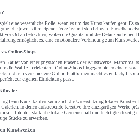
n?
spielt eine wesentliche Rolle, wenn es um das Kunst kaufen geht. Es s
ung, die jeweils ihre eigenen Vorzüge mit sich bringen. Einzelhandels
kt vor Ort zu betrachten, wobei die Qualität und die Details auf einen B
rfahrung ermöglicht es, eine emotionalere Verbindung zum Kunstwerk 
 vs. Online-Shops
eren Käufer von einer physischen Präsenz der Kunstwerke. Manchmal is
um die Wahl zu erleichtern. Online-Shops hingegen bieten eine riesig
töbern durch verschiedene Online-Plattformen macht es einfach, Inspira
perfekt zur eigenen Einrichtung passt.
Künstler
ung beim Kunst kaufen kann auch die Unterstützung lokaler Künstler f
 Galerien, in denen aufstrebende Kreative ihre einzigartigen Werke pr
iesen Talenten stärkt die lokale Gemeinschaft und bietet gleichzeitig d
rtige Stücke zu erwerben.
von Kunstwerken