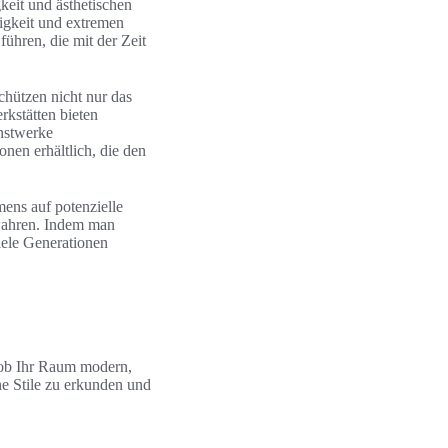
eit und ästhetischen
tigkeit und extremen
hren, die mit der Zeit
chützen nicht nur das
kstätten bieten
nstwerke
nen erhältlich, die den
ens auf potenzielle
ewahren. Indem man
iele Generationen
, ob Ihr Raum modern,
ne Stile zu erkunden und