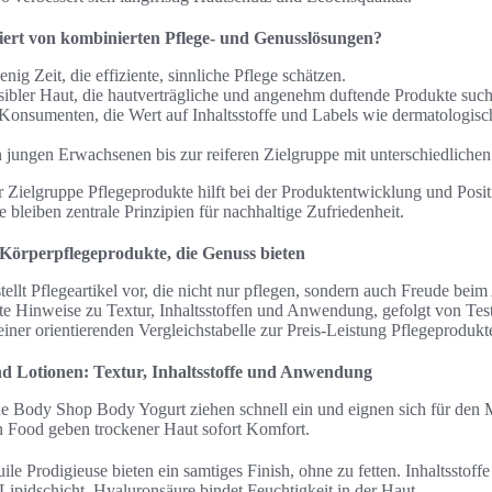
tiert von kombinierten Pflege- und Genusslösungen?
nig Zeit, die effiziente, sinnliche Pflege schätzen.
ibler Haut, die hautverträgliche und angenehm duftende Produkte suc
 Konsumenten, die Wert auf Inhaltsstoffe und Labels wie dermatologisch
 jungen Erwachsenen bis zur reiferen Zielgruppe mit unterschiedlichen
r Zielgruppe Pflegeprodukte hilft bei der Produktentwicklung und Posi
 bleiben zentrale Prinzipien für nachhaltige Zufriedenheit.
örperpflegeprodukte, die Genuss bieten
tellt Pflegeartikel vor, die nicht nur pflegen, sondern auch Freude bei
te Hinweise zu Textur, Inhaltsstoffen und Anwendung, gefolgt von Test
einer orientierenden Vergleichstabelle zur Preis-Leistung Pflegeprodukt
d Lotionen: Textur, Inhaltsstoffe und Anwendung
e Body Shop Body Yogurt ziehen schnell ein und eignen sich für den 
 Food geben trockener Haut sofort Komfort.
e Prodigieuse bieten ein samtiges Finish, ohne zu fetten. Inhaltsstoffe
Lipidschicht. Hyaluronsäure bindet Feuchtigkeit in der Haut.