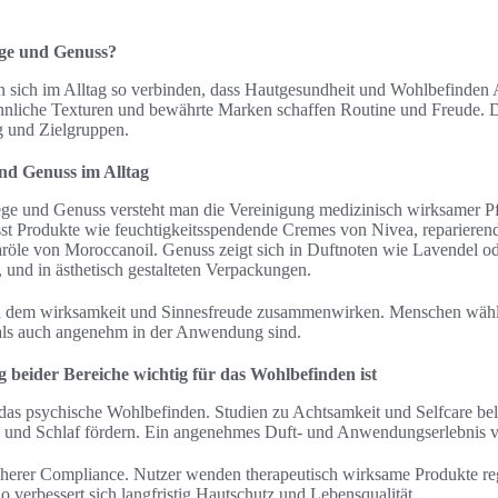
ege und Genuss?
n sich im Alltag so verbinden, dass Hautgesundheit und Wohlbefinden
innliche Texturen und bewährte Marken schaffen Routine und Freude. 
g und Zielgruppen.
und Genuss im Alltag
lege und Genuss versteht man die Vereinigung medizinisch wirksamer Pf
st Produkte wie feuchtigkeitsspendende Cremes von Nivea, repariere
öle von Moroccanoil. Genuss zeigt sich in Duftnoten wie Lavendel ode
d, und in ästhetisch gestalteten Verpackungen.
, in dem wirksamkeit und Sinnesfreude zusammenwirken. Menschen wäh
 als auch angenehm in der Anwendung sind.
beider Bereiche wichtig für das Wohlbefinden ist
 das psychische Wohlbefinden. Studien zu Achtsamkeit und Selfcare b
n und Schlaf fördern. Ein angenehmes Duft- und Anwendungserlebnis ver
höherer Compliance. Nutzer wenden therapeutisch wirksame Produkte r
 verbessert sich langfristig Hautschutz und Lebensqualität.