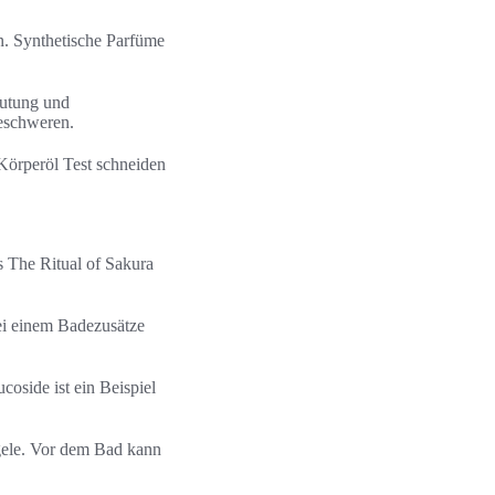
n. Synthetische Parfüme
lutung und
beschweren.
Körperöl Test schneiden
s The Ritual of Sakura
ei einem Badezusätze
oside ist ein Beispiel
gele. Vor dem Bad kann