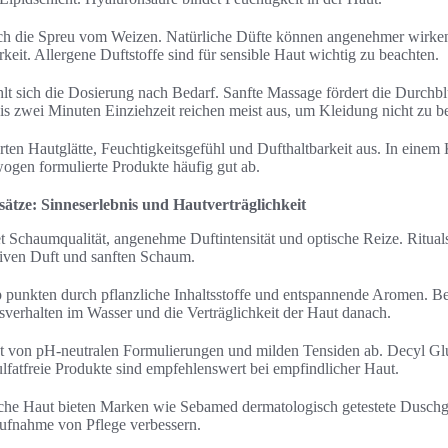
sich die Spreu vom Weizen. Natürliche Düfte können angenehmer wirke
rkeit. Allergene Duftstoffe sind für sensible Haut wichtig zu beachten.
 sich die Dosierung nach Bedarf. Sanfte Massage fördert die Durchb
is zwei Minuten Einziehzeit reichen meist aus, um Kleidung nicht zu 
n Hautglätte, Feuchtigkeitsgefühl und Dufthaltbarkeit aus. In einem 
ogen formulierte Produkte häufig gut ab.
ätze: Sinneserlebnis und Hautverträglichkeit
t Schaumqualität, angenehme Duftintensität und optische Reize. Ritual
ensiven Duft und sanften Schaum.
punkten durch pflanzliche Inhaltsstoffe und entspannende Aromen. B
sverhalten im Wasser und die Verträglichkeit der Haut danach.
gt von pH-neutralen Formulierungen und milden Tensiden ab. Decyl Gluc
Sulfatfreie Produkte sind empfehlenswert bei empfindlicher Haut.
iche Haut bieten Marken wie Sebamed dermatologisch getestete Dusch
Aufnahme von Pflege verbessern.