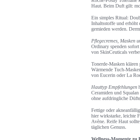
Roche-Posay Toleriane k
Haut. Beim Duft gilt: m
Ein simples Ritual: Dou
Inhaltsstoffe und erhöht
gemieden werden. Dermat
Pflegecremes, Masken u
Ordinary spenden sofort 
von SkinCeuticals verb
Tonerde-Masken klären p
Wärmende Tuch-Masken 
von Eucerin oder La Roc
Hauttyp Empfehlungen
h
Ceramiden und Squalan 
ohne aufdringliche Düfte
Fettige oder akneanfälli
hier wirkstarke, leicht
Avène. Reife Haut sollte
täglichen Genuss.
Wellness-Momente zu 