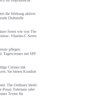
sch für empfindliche
ert die Wirkung aktiver
zende Duftstoffe
äure-Seren wie von The
ebnisse. Vitamin-C-Seren
nsiv pflegen.
l. Tagescremes mit SPF
altige Cremes mit
rt. Sie bieten Komfort
mid. The Ordinary bietet
he-Posay Toleriane oder
hmer Textur für