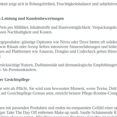
keit zeigt sich in Rötungsfreiheit, Feuchtigkeitsbalance und subjekti
eis-Leistung und Kundenbewertungen
Preis pro Milliliter, Inhaltsstoffe und Hautverträglichkeit. Verpackungs
ssen Nachhaltigkeit und Kosten.
legeprodukte: günstige Optionen wie Nivea oder Dove bieten oft solide
e Rituals oder Aesop liefern intensivere Sinneserfahrungen und höher
n auf Plattformen wie Amazon, Douglas und Codecheck geben Hinwe
.
rücksichtigt Nutzen, Duftintensität und dermatologische Empfehlungen.
- bis Premiumkäufern.
er Gesichtspflege
r sein als Pflicht. Sie wird zum bewussten Moment, wenn Textur, Duft
 Gesichtspflege Genuss setzt, erreicht bessere Pflege-Routine-Comp
en mit passenden Produkten und enden im entspannten Gefühl einer s
ique Take The Day Off entfernen Make-up sanft. Sanfte Schäumende R