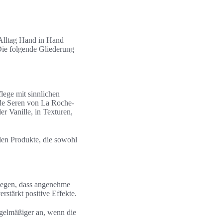
 Alltag Hand in Hand
Die folgende Gliederung
lege mit sinnlichen
nde Seren von La Roche-
r Vanille, in Texturen,
len Produkte, die sowohl
elegen, dass angenehme
stärkt positive Effekte.
egelmäßiger an, wenn die