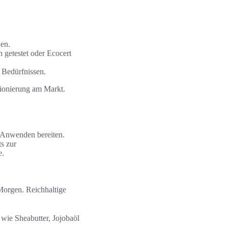
hen.
 getestet oder Ecocert
 Bedürfnissen.
tionierung am Markt.
m Anwenden bereiten.
s zur
e.
Morgen. Reichhaltige
 wie Sheabutter, Jojobaöl