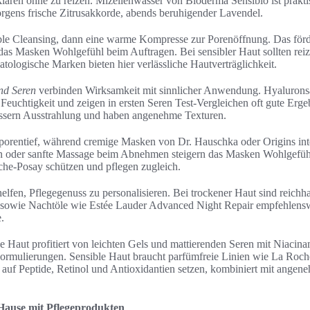
lären ohne zu reizen. Mizellenwasser von Bioderma Sensibio ist prakti
orgens frische Zitrusakkorde, abends beruhigender Lavendel.
ble Cleansing, dann eine warme Kompresse zur Porenöffnung. Das förd
 das Masken Wohlgefühl beim Auftragen. Bei sensibler Haut sollten rei
ologische Marken bieten hier verlässliche Hautverträglichkeit.
nd Seren
verbinden Wirksamkeit mit sinnlicher Anwendung. Hyalurons
Feuchtigkeit und zeigen in ersten Seren Test-Vergleichen oft gute Erg
essern Ausstrahlung und haben angenehme Texturen.
orentief, während cremige Masken von Dr. Hauschka oder Origins inte
oder sanfte Massage beim Abnehmen steigern das Masken Wohlgefüh
he-Posay schützen und pflegen zugleich.
elfen, Pflegegenuss zu personalisieren. Bei trockener Haut sind reichh
sowie Nachtöle wie Estée Lauder Advanced Night Repair empfehlenswe
.
ge Haut profitiert von leichten Gels und mattierenden Seren mit Niacina
e Formulierungen. Sensible Haut braucht parfümfreie Linien wie La Roc
 auf Peptide, Retinol und Antioxidantien setzen, kombiniert mit angene
Hause mit Pflegeprodukten