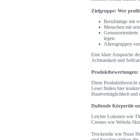
Zielgruppe: Wer profi
Berufstätige mit we
Menschen mit sens
Genussorientierte
legen.
Altersgruppen von
Eine klare Ansprache de
Achtsamkeit und Selfcare
Produktbewertungen: K
Diese Produktübersicht s
Leser finden hier konkre
Hautverträglichkeit und 
Duftende Körperöle un
Leichte Lotionen wie Th
Cremes wie Weleda Skin
Trockenöle wie Nuxe Huil
und Squalan stärken die 