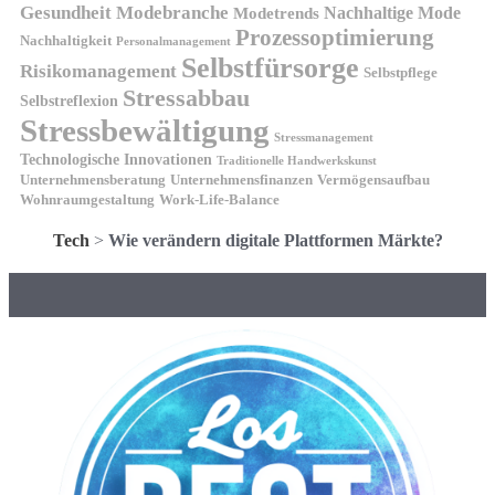
Gesundheit
Modebranche
Nachhaltige Mode
Modetrends
Prozessoptimierung
Nachhaltigkeit
Personalmanagement
Selbstfürsorge
Risikomanagement
Selbstpflege
Stressabbau
Selbstreflexion
Stressbewältigung
Stressmanagement
Technologische Innovationen
Traditionelle Handwerkskunst
Unternehmensberatung
Unternehmensfinanzen
Vermögensaufbau
Wohnraumgestaltung
Work-Life-Balance
Tech
>
Wie verändern digitale Plattformen Märkte?