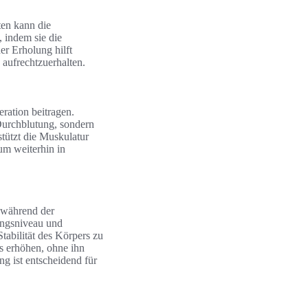
ten kann die
, indem sie die
er Erholung hilft
 aufrechtzuerhalten.
ration beitragen.
 Durchblutung, sondern
tützt die Muskulatur
 um weiterhin in
h während der
ungsniveau und
Stabilität des Körpers zu
s erhöhen, ohne ihn
g ist entscheidend für