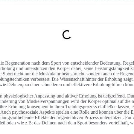
t die Regeneration nach dem Sport von entscheidender Bedeutung. Rege
Erholung und unterstützen den Körper dabei, seine Leistungsfähigkeit 
e Sport nicht nur die Muskulatur beansprucht, sondern auch die Regene
lungstechniken verbessert. Die Wissenschaft hinter der Erholung zeigt, 
wie Dehnen, zu einer schnelleren und effektivere Erholung führen kön
 physiologischer Anpassung und aktiver Erholung ist tiefgreifend. Du
nderung von Muskelverspannungen wird der Körper optimal auf die nä
e ihre Erholung konsequent in ihren Trainingsprozess einfließen lassen,
g. Auch psychosoziale Aspekte spielen eine Rolle und können über die E
ngsaufhellende Effekte den regenerativen Prozess unterstützen. Für de
thoden wie z.B. das Dehnen nach dem Sport besonders vorteilhaft, w