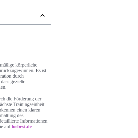
lmäßige körperliche
zurückzugewinnen. Es ist
ration durch
dass gezielte
nen.
rch die Förderung der
chste Trainingseinheit
 erkennen einen klaren
rhaltung des
taillierte Informationen
ie auf
losbest.de