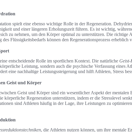
ydration
ation spielt eine ebenso wichtige Rolle in der Regeneration. Dehydrie
higkeit und einer längeren Erholungszeit führen. Es ist wichtig, währ
 sich zu nehmen, um den Körper optimal zu unterstützen. Die richtige
g des Flüssigkeitsbedarfs können den Regenerationsprozess erheblich v
Sport
eine entscheidende Rolle im sportlichen Kontext. Die natürliche
Geist-
e körperliche Leistung, sondern auch die psychische Verfassung eines A
dert eine nachhaltige Leistungssteigerung und hilft Athleten, Stress bes
en Geist und Körper
ischen Geist und Körper sind ein wesentlicher Aspekt der mentalen 
ie körperliche Regeneration unterstützen, indem er die Stresslevel senk
uationen sind Athleten häufig in der Lage, ihre Leistungen zu optimieren
eduktion
essreduktionstechniken
, die Athleten nutzen können, um ihre mentale E