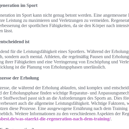
eneration im Sport
neration im Sport kann nicht genug betont werden. Eine angemessene
ihre Leistung zu maximieren und Verletzungen zu vermeiden. Regenerati
erbesserung der sportlichen Fähigkeiten, da sie den Körper nach intensi
n lässt.
tscheidend ist
idend für die Leistungsfähigkeit eines Sportlers. Während der Erholungs
ch, sondern auch mental. Athleten, die regelmäßig Pausen und Erholung
ung ihrer Fähigkeiten und eine Verringerung von Erschöpfung und Verle
icklung ist die Planung von Erholungsphasen unerlässlich.
rozesse der Erholung
zesse, die während der Erholung ablaufen, sind komplex und entscheid
d der Erholungsphase finden wichtige Reparatur- und Anpassungsmech
er Stoffwechsel passt sich an die Anforderungen des Sports an. Dies för
erbessert auch die allgemeine Leistungsfähigkeit. Wichtige Faktoren, 
tützen diese Prozesse. Eine ausgewogene Ernährung nach dem Training 
heblich. Weitere Informationen zu den verschiedenen Aspekten der Rege
osbest.de/was-staerkt-die-regeneration-nach-dem-training/
.