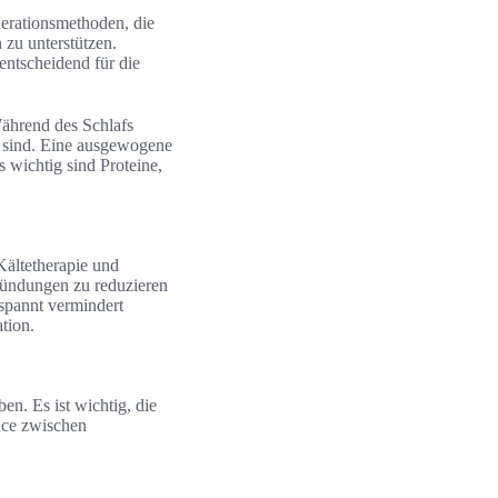
nerationsmethoden, die
zu unterstützen.
entscheidend für die
Während des Schlafs
g sind. Eine ausgewogene
s wichtig sind Proteine,
ältetherapie und
zündungen zu reduzieren
spannt vermindert
tion.
n. Es ist wichtig, die
nce zwischen