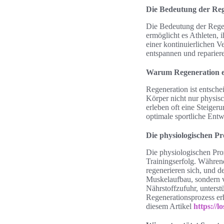
Die Bedeutung der Reg
Die Bedeutung der Rege
ermöglicht es Athleten, 
einer kontinuierlichen V
entspannen und repariere
Warum Regeneration en
Regeneration ist entsche
Körper nicht nur physis
erleben oft eine Steiger
optimale sportliche Entw
Die physiologischen P
Die physiologischen Pro
Trainingserfolg. Währen
regenerieren sich, und d
Muskelaufbau, sondern v
Nährstoffzufuhr, unters
Regenerationsprozess er
diesem Artikel
https://l