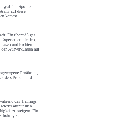
ngsabfall. Sportler
atsam, auf diese
emen kommt.
zeit. Ein übermäßiges
. Experten empfehlen,
hasen und leichten
zu den Auswirkungen auf
ausgewogene Ernährung,
esonders Protein und
 während des Trainings
 wieder aufzufüllen.
igkeit zu steigern. Für
 Erholung zu