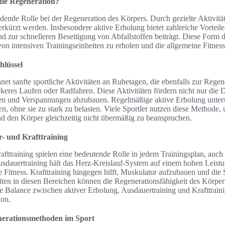
die Regeneration?
eidende Rolle bei der Regeneration des Körpers. Durch gezielte Aktivitä
erkürzt werden. Insbesondere aktive Erholung bietet zahlreiche Vorteile
und zur schnelleren Beseitigung von Abfallstoffen beiträgt. Diese Form d
 von intensiven Trainingseinheiten zu erholen und die allgemeine Fitness
hlüssel
et sanfte sportliche Aktivitäten an Ruhetagen, die ebenfalls zur Regene
ockeres Laufen oder Radfahren. Diese Aktivitäten fördern nicht nur die
en und Verspannungen abzubauen. Regelmäßige aktive Erholung unters
ren, ohne sie zu stark zu belasten. Viele Sportler nutzen diese Methode,
 den Körper gleichzeitig nicht übermäßig zu beanspruchen.
r- und Krafttraining
afttraining spielen eine bedeutende Rolle in jedem Trainingsplan, auc
sdauertraining hält das Herz-Kreislauf-System auf einem hohen Leist
e Fitness. Krafttraining hingegen hilft, Muskulatur aufzubauen und die 
iten in diesen Bereichen können die Regenerationsfähigkeit des Körper
e Balance zwischen aktiver Erholung, Ausdauertraining und Krafttrainin
ion.
nerationsmethoden im Sport