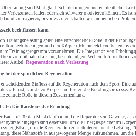
bertraining sind Müdigkeit, Schlafstörungen und ein deutlicher Leistu
ter Verletzungen leiden oder sich schwerer motivieren können. Es ist r
 darauf zu reagieren, bevor es zu ernsthaften gesundheitlichen Probl
szeit beeinflussen kann
on Trainingsbelastung spielt eine entscheidende Rolle in der Erholungs
ration beeinträchtigen und den Körper nicht ausreichend heilen lassen
en im Trainingsprogramm vorzunehmen. Die Integration von Erholungsp
ckkehr zur optimalen Leistung beschleunigen. Weitere Informationen 
ieser Artikel:
Regeneration nach Verletzung
.
g bei der sportlichen Regeneration
 entscheidenden Einfluss auf die Regeneration nach dem Sport. Eine 
ährstoffen ist, stärkt den Körper und fördert die Erholungsprozesse. B
ine zentrale Rolle in diesem Zusammenhang.
rate: Die Bausteine der Erholung
iger Baustoff für den Muskelaufbau und die Reparatur von Gewebe, das
enhydrate hingegen sind essenziell, um die Energiespeicher im Körper
n synergistisch, um die Regeneration zu optimieren und die Leistungsfäh
eutung, diese Nährstoffe in ausgewogener Menge aufzunehmen, um die