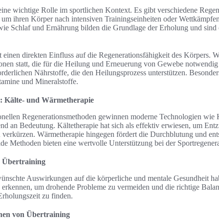
eine wichtige Rolle im sportlichen Kontext. Es gibt verschiedene Rege
 um ihren Körper nach intensiven Trainingseinheiten oder Wettkämpfen 
wie Schlaf und Ernährung bilden die Grundlage der Erholung und sind 
 einen direkten Einfluss auf die Regenerationsfähigkeit des Körpers. 
tionen statt, die für die Heilung und Erneuerung von Gewebe notwendi
forderlichen Nährstoffe, die den Heilungsprozess unterstützen. Besonder
amine und Mineralstoffe.
: Kälte- und Wärmetherapie
tionellen Regenerationsmethoden gewinnen moderne Technologien wie K
 an Bedeutung. Kältetherapie hat sich als effektiv erwiesen, um Ent
u verkürzen. Wärmetherapie hingegen fördert die Durchblutung und ent
de Methoden bieten eine wertvolle Unterstützung bei der Sportregenera
 Übertraining
ünschte Auswirkungen auf die körperliche und mentale Gesundheit habe
 erkennen, um drohende Probleme zu vermeiden und die richtige Bala
rholungszeit zu finden.
en von Übertraining