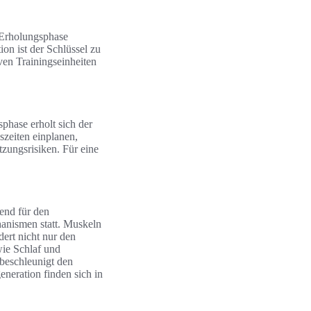
 Erholungsphase
on ist der Schlüssel zu
ven Trainingseinheiten
phase erholt sich der
szeiten einplanen,
tzungsrisiken. Für eine
end für den
anismen statt. Muskeln
dert nicht nur den
wie Schlaf und
beschleunigt den
neration finden sich in