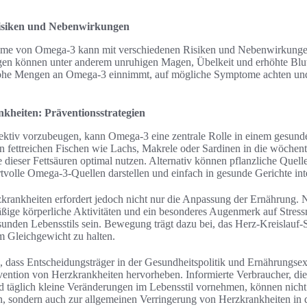
isiken und Nebenwirkungen
me von Omega-3 kann mit verschiedenen Risiken und Nebenwirkunge
n können unter anderem unruhigen Magen, Übelkeit und erhöhte Blu
r hohe Mengen an Omega-3 einnimmt, auf mögliche Symptome achten un
heiten: Präventionsstrategien
ktiv vorzubeugen, kann Omega-3 eine zentrale Rolle in einem gesunden
n fettreichen Fischen wie Lachs, Makrele oder Sardinen in die wöchen
te dieser Fettsäuren optimal nutzen. Alternativ können pflanzliche Quel
tvolle Omega-3-Quellen darstellen und einfach in gesunde Gerichte int
krankheiten erfordert jedoch nicht nur die Anpassung der Ernährung
ßige körperliche Aktivitäten und ein besonderes Augenmerk auf Stres
sunden Lebensstils sein. Bewegung trägt dazu bei, das Herz-Kreislauf-
m Gleichgewicht zu halten.
ig, dass Entscheidungsträger in der Gesundheitspolitik und Ernährungs
ention von Herzkrankheiten hervorheben. Informierte Verbraucher, die 
d täglich kleine Veränderungen im Lebensstil vornehmen, können nicht 
, sondern auch zur allgemeinen Verringerung von Herzkrankheiten in