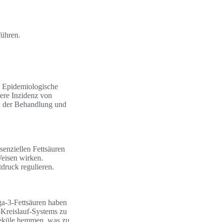
führen.
t. Epidemiologische
ere Inzidenz von
i der Behandlung und
senziellen Fettsäuren
Weisen wirken.
druck regulieren.
ga-3-Fettsäuren haben
-Kreislauf-Systems zu
leküle hemmen, was zu