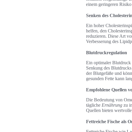
einem geringeren Risiko 
Senken des Cholesterin
Ein hoher Cholesterinspi
helfen, den Cholesterins
reduzieren. Diese Art vo
Verbesserung des Lipidp
Blutdruckregulation
Ein optimaler Blutdruck 
Senkung des Blutdrucks 
der Blutgefäße und könn
gesunden Fette kann lang
Empfohlene Quellen v
Die Bedeutung von Omega
tägliche
Ernährung
zu in
Quellen bieten wertvoll
Fettreiche Fische als 
Fettreiche Fische wie L