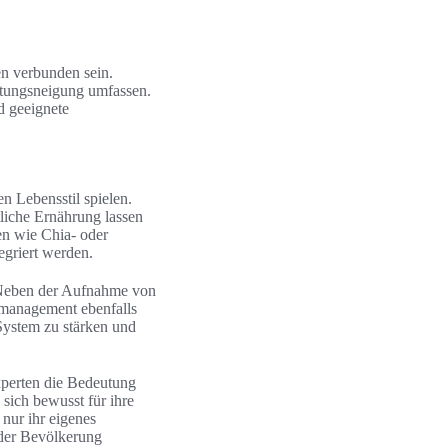
n verbunden sein.
tungsneigung umfassen.
d geeignete
 Lebensstil spielen.
tliche Ernährung lassen
len wie Chia- oder
egriert werden.
. Neben der Aufnahme von
smanagement ebenfalls
System zu stärken und
experten die Bedeutung
sich bewusst für ihre
nur ihr eigenes
 der Bevölkerung