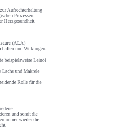
 zur Aufrechterhaltung
gischen Prozessen.
er Herzgesundheit.
nsäure (ALA),
schaften und Wirkungen:
ie beispielsweise Leinöl
wie Lachs und Makrele
cheidende Rolle für die
hiedene
ieren und somit die
gen immer wieder die
eht.