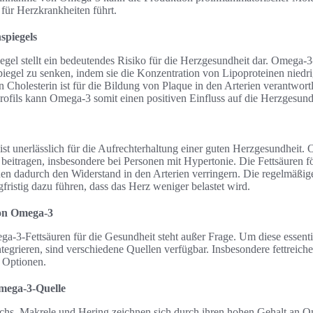
für Herzkrankheiten führt.
spiegels
egel stellt ein bedeutendes Risiko für die Herzgesundheit dar. Omega-
piegel zu senken, indem sie die Konzentration von Lipoproteinen nied
n Cholesterin ist für die Bildung von Plaque in den Arterien verantwort
rofils kann Omega-3 somit einen positiven Einfluss auf die Herzgesund
ist unerlässlich für die Aufrechterhaltung einer guten Herzgesundheit
beitragen, insbesondere bei Personen mit Hypertonie. Die Fettsäuren 
en dadurch den Widerstand in den Arterien verringern. Die regelmäßi
fristig dazu führen, dass das Herz weniger belastet wird.
on Omega-3
-3-Fettsäuren für die Gesundheit steht außer Frage. Um diese essentie
tegrieren, sind verschiedene Quellen verfügbar. Insbesondere fettreich
e Optionen.
Omega-3-Quelle
achs, Makrele und Hering zeichnen sich durch ihren hohen Gehalt an O