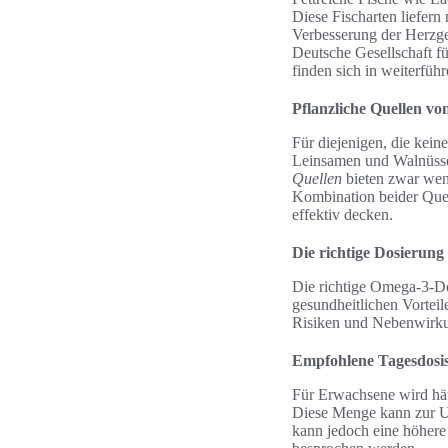
Diese Fischarten liefern 
Verbesserung der Herzg
Deutsche Gesellschaft f
finden sich in weiterfüh
Pflanzliche Quellen v
Für diejenigen, die kein
Leinsamen und Walnüsse
Quellen
bieten zwar weni
Kombination beider Que
effektiv decken.
Die richtige Dosierung
Die richtige Omega-3-Do
gesundheitlichen Vorteil
Risiken und Nebenwirk
Empfohlene Tagesdosi
Für Erwachsene wird hä
Diese Menge kann zur Un
kann jedoch eine höhere 