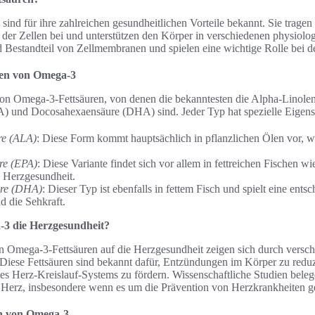
ind für ihre zahlreichen gesundheitlichen Vorteile bekannt. Sie tragen
 der Zellen bei und unterstützen den Körper in verschiedenen physiolo
 Bestandteil von Zellmembranen und spielen eine wichtige Rolle bei d
pen von Omega-3
on Omega-3-Fettsäuren, von denen die bekanntesten die Alpha-Linole
A) und Docosahexaensäure (DHA) sind. Jeder Typ hat spezielle Eigen
re (ALA)
: Diese Form kommt hauptsächlich in pflanzlichen Ölen vor, w
re (EPA)
: Diese Variante findet sich vor allem in fettreichen Fischen 
e Herzgesundheit.
re (DHA)
: Dieser Typ ist ebenfalls in fettem Fisch und spielt eine ents
d die Sehkraft.
-3 die Herzgesundheit?
on Omega-3-Fettsäuren auf die Herzgesundheit zeigen sich durch versc
ese Fettsäuren sind bekannt dafür, Entzündungen im Körper zu reduz
es Herz-Kreislauf-Systems zu fördern. Wissenschaftliche Studien bele
Herz, insbesondere wenn es um die Prävention von Herzkrankheiten g
 von Omega-3