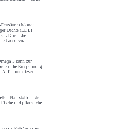
3-Fettsäuren können
riger Dichte (LDL)
lich. Durch die
heit ausüben.
. Omega-3 kann zur
fördern die Entspannung
ge Aufnahme dieser
llen Nährstoffe in die
e Fische und pflanzliche
mega-3-Fettsäuren aus.