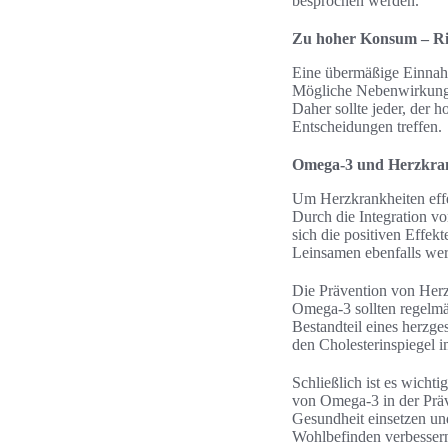
besprochen werden.
Zu hoher Konsum – R
Eine übermäßige Einnah
Mögliche Nebenwirkunge
Daher sollte jeder, de
Entscheidungen treffen.
Omega-3 und Herzkrank
Um Herzkrankheiten effe
Durch die Integration vo
sich die positiven Effek
Leinsamen ebenfalls wer
Die Prävention von Herz
Omega-3 sollten regelmä
Bestandteil eines herzge
den Cholesterinspiegel i
Schließlich ist es wicht
von Omega-3 in der Präv
Gesundheit einsetzen un
Wohlbefinden verbessern