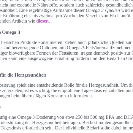
nicht nur essentielle Nährstoffe, sondern auch zahlreiche gesundheitlich
esundheit. Eine regelmäßige Aufnahme dieser
Omega-3-Quellen
wird e
ür Ernährung ein- bis zweimal pro Woche den Verzehr von Fisch anrät. 
renden Artikeln wie
diesen
.
on Omega-3
e tierischen Produkte konsumieren, stehen auch pflanzliche Quellen zu
 sind hervorragende Optionen, um Omega-3-Fettsäuren aufzunehmen
ger bioverfügbare Formen der Fettsäuren, tragen dennoch positiv zur 
llen kann eine ausgewogene Ernährung fördern und den Bedarf an Om
 für die Herzgesundheit
sierung spielt eine entscheidende Rolle für die Herzgesundheit. Um d
e zu erzielen, ist es wichtig, die empfohlene Tagesdosis einzuhalten un
ungen beim übermäßigen Konsum zu informieren.
s
ufig eine Omega-3-Dosierung von etwa 250 bis 500 mg EPA und DHA
terstützung der Herzgesundheit beitragen. Bei bestimmten gesundhei
Tagesdosis erforderlich sein. Der individuelle Bedarf sollte dabei imm