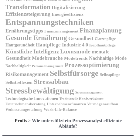
Datenanalyse
Deutsche Mode
Transformation
Digitalisierung
Effizienzsteigerung
Energieeffizienz
Entspannungstechniken
Finanzplanung
Ernährungstipps
Finanzmanagement
Gesunde Ernährung
Gesundheit
Glatzenpflege
Hautpflege
Industrie 4.0
Hautgesundheit
Kopfhautpflege
Luxusmode
Künstliche Intelligenz
mentale
Gesundheit
Modebranche
Nachhaltige Mode
Modetrends
Prozessoptimierung
Nachhaltigkeit
Personalmanagement
Selbstfürsorge
Risikomanagement
Selbstpflege
Stressabbau
Selbstreflexion
Stressbewältigung
Stressmanagement
Technologische Innovationen
Traditionelle Handwerkskunst
Unternehmensberatung
Unternehmensfinanzen
Vermögensaufbau
Wohnraumgestaltung
Work-Life-Balance
Profis
>
Wie unterstützt ein Prozessanalyst effiziente
Abläufe?