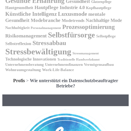
Gesunde Ernährung
Gesundheit
Glatzenpflege
Hautpflege
Industrie 4.0
Hautgesundheit
Kopfhautpflege
Luxusmode
Künstliche Intelligenz
mentale
Gesundheit
Modebranche
Nachhaltige Mode
Modetrends
Prozessoptimierung
Nachhaltigkeit
Personalmanagement
Selbstfürsorge
Risikomanagement
Selbstpflege
Stressabbau
Selbstreflexion
Stressbewältigung
Stressmanagement
Technologische Innovationen
Traditionelle Handwerkskunst
Unternehmensberatung
Unternehmensfinanzen
Vermögensaufbau
Wohnraumgestaltung
Work-Life-Balance
Profis
>
Wie unterstützt ein Datenschutzbeauftragter
Betriebe?