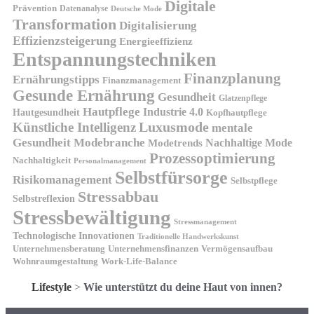
Digitale
Prävention
Datenanalyse
Deutsche Mode
Transformation
Digitalisierung
Effizienzsteigerung
Energieeffizienz
Entspannungstechniken
Finanzplanung
Ernährungstipps
Finanzmanagement
Gesunde Ernährung
Gesundheit
Glatzenpflege
Hautpflege
Industrie 4.0
Hautgesundheit
Kopfhautpflege
Luxusmode
Künstliche Intelligenz
mentale
Gesundheit
Modebranche
Nachhaltige Mode
Modetrends
Prozessoptimierung
Nachhaltigkeit
Personalmanagement
Selbstfürsorge
Risikomanagement
Selbstpflege
Stressabbau
Selbstreflexion
Stressbewältigung
Stressmanagement
Technologische Innovationen
Traditionelle Handwerkskunst
Unternehmensberatung
Unternehmensfinanzen
Vermögensaufbau
Wohnraumgestaltung
Work-Life-Balance
Lifestyle
>
Wie unterstützt du deine Haut von innen?