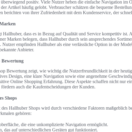
überwiegend positiv. Viele Nutzer heben die einfache Navigation im O
der Artikel häufig gelobt. Verbraucher schätzen die bequeme Bestellun
 berichten von ihrer Zufriedenheit mit dem Kundenservice, der schnell
n Marken
 Hallhuber, dass es in Bezug auf Qualität und Service kompetitiv ist.
er Marken belegen, dass Hallhuber durch sein ansprechendes Sortime
 Nutzer empfinden Hallhuber als eine verlässliche Option in der Modeb
bekannte Anbieter.
p Bewertung
p Bewertung zeigt, wie wichtig die Nutzerfreundlichkeit in der heutige
tives Design, eine klare Navigation sowie eine angenehme Geschwindigk
ositive Online Shopping Erfahrung. Diese Aspekte schaffen nicht nur e
 fördern auch die Kaufentscheidungen der Kunden.
des Shops
t des Hallhuber Shops wird durch verschiedene Faktoren maßgeblich be
rkmalen gehören:
oberfläche, die eine unkomplizierte Navigation ermöglicht.
 das auf unterschiedlichen Geräten gut funktioniert.