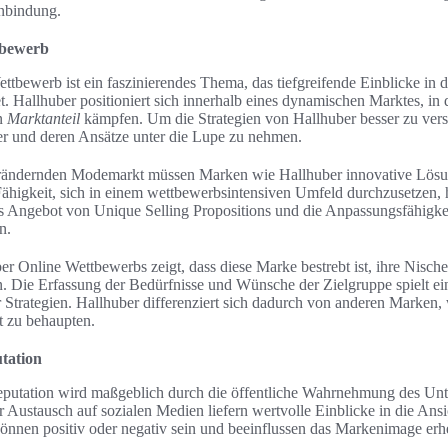
nbindung.
tbewerb
tbewerb ist ein faszinierendes Thema, das tiefgreifende Einblicke in d
t. Hallhuber positioniert sich innerhalb eines dynamischen Marktes, in
n
Marktanteil
kämpfen. Um die Strategien von Hallhuber besser zu verste
r und deren Ansätze unter die Lupe zu nehmen.
verändernden Modemarkt müssen Marken wie Hallhuber innovative Lös
Fähigkeit, sich in einem wettbewerbsintensiven Umfeld durchzusetzen, 
as Angebot von Unique Selling Propositions und die Anpassungsfähigke
n.
r Online Wettbewerbs zeigt, dass diese Marke bestrebt ist, ihre Nische
. Die Erfassung der Bedürfnisse und Wünsche der Zielgruppe spielt ei
r Strategien. Hallhuber differenziert sich dadurch von anderen Marken, 
t zu behaupten.
tation
eputation wird maßgeblich durch die öffentliche Wahrnehmung des Un
Austausch auf sozialen Medien liefern wertvolle Einblicke in die An
nen positiv oder negativ sein und beeinflussen das Markenimage erhe