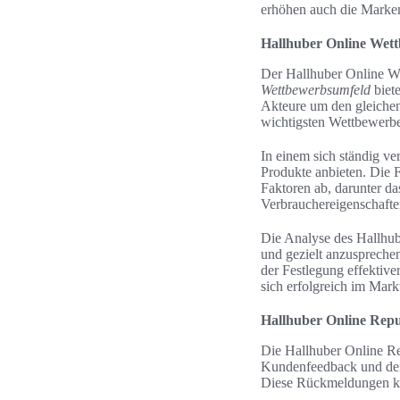
erhöhen auch die Marke
Hallhuber Online Wet
Der Hallhuber Online Wet
Wettbewerbsumfeld
biete
Akteure um den gleiche
wichtigsten Wettbewerbe
In einem sich ständig 
Produkte anbieten. Die 
Faktoren ab, darunter d
Verbrauchereigenschafte
Die Analyse des Hallhube
und gezielt anzusprechen
der Festlegung effektive
sich erfolgreich im Mark
Hallhuber Online Repu
Die Hallhuber Online R
Kundenfeedback und der 
Diese Rückmeldungen kön