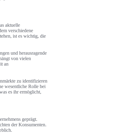
as aktuelle
 dem verschiedene
hen, ist es wichtig, die
ungen und herausragende
hängt von vielen
it an
nmärkte zu identifizieren
ne wesentliche Rolle bei
was es ihr ermöglicht,
ternehmens geprägt.
sichten der Konsumenten.
blich.