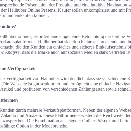
ansprechende Präsentation der Produkte und eine intuitive Navigation 
der Hallhuber Online Präsenz. Käufer sollen unkompliziert und mit Fre
ern und einkaufen können.
r online?
 Hallhuber online?, erfordert eine eingehende Betrachtung der Online-V
Verkaufsplattformen. Hallhuber hat sich durch eine ansprechende und b
macht, die den Kunden ein einfaches und sicheres Einkaufserlebnis bi
ne Analyse
, dass die Marke auch auf sozialen Medien stark vertreten ist 
line-Verfügbarkeit
ne-Verfügbarkeit von Hallhuber wird deutlich, dass sie verschiedene K
. Die Webseite ist gut strukturiert und ermöglicht eine einfache Navig
Artikel und profitieren von verschiedenen Zahlungsarten sowie schnell
attformen
e Kunden durch mehrere Verkaufsplattformen. Neben der eigenen Webse
 Zalando und Amazon. Diese Plattformen erweitern die Reichweite de
 anzusprechen. Die Kombination aus eigener Online-Präsenz und Partner
bsfähige Option in der Modebranche.