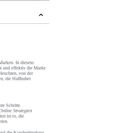
 Marken. In diesem
rk und effektiv die Marke
eleuchten, von der
en, die Hallhuber
te Schritte
Online Strategien
en ist es, die
eten.
t und die Kundenbindung