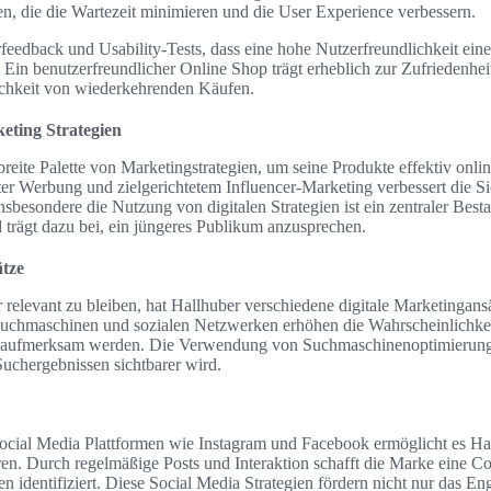
en, die die Wartezeit minimieren und die User Experience verbessern.
feedback und Usability-Tests, dass eine hohe Nutzerfreundlichkeit eine 
 Ein benutzerfreundlicher Online Shop trägt erheblich zur Zufriedenhe
lichkeit von wiederkehrenden Käufen.
eting Strategien
 breite Palette von Marketingstrategien, um seine Produkte effektiv onli
er Werbung und zielgerichtetem Influencer-Marketing verbessert die Si
sbesondere die Nutzung von digitalen Strategien ist ein zentraler Besta
 trägt dazu bei, ein jüngeres Publikum anzusprechen.
ätze
r relevant zu bleiben, hat Hallhuber verschiedene digitale Marketingans
uchmaschinen und sozialen Netzwerken erhöhen die Wahrscheinlichkeit,
 aufmerksam werden. Die Verwendung von Suchmaschinenoptimierung 
Suchergebnissen sichtbarer wird.
ocial Media Plattformen wie Instagram und Facebook ermöglicht es Hall
. Durch regelmäßige Posts und Interaktion schafft die Marke eine Co
 identifiziert. Diese Social Media Strategien fördern nicht nur das E