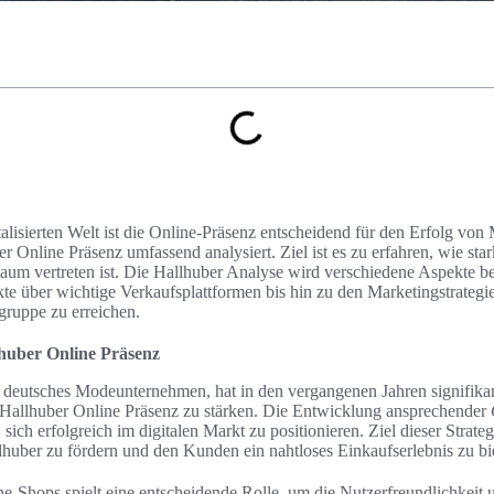
alisierten Welt ist die Online-Präsenz entscheidend für den Erfolg von
er Online Präsenz umfassend analysiert. Ziel ist es zu erfahren, wie sta
aum vertreten ist. Die Hallhuber Analyse wird verschiedene Aspekte b
te über wichtige Verkaufsplattformen bis hin zu den Marketingstrategi
gruppe zu erreichen.
lhuber Online Präsenz
s deutsches Modeunternehmen, hat in den vergangenen Jahren signifikan
Hallhuber Online Präsenz zu stärken. Die Entwicklung ansprechender
sich erfolgreich im digitalen Markt zu positionieren. Ziel dieser Strategi
lhuber zu fördern und den Kunden ein nahtloses Einkaufserlebnis zu bi
ne-Shops spielt eine entscheidende Rolle, um die Nutzerfreundlichkei