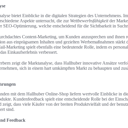
yse
lyse bietet Einblicke in die digitalen Strategien des Unternehmens. 
schiedene Aspekte untersucht, die zur
Wettbewerbsfähigkeit
der Marke 
er SEO-Optimierung, welche entscheidend für die Sichtbarkeit in Suchm
 durchdachtes Content-Marketing, um Kunden anzusprechen und ihnen r
tion aus einprägsamen Inhalten und gezielten Werbemaßnahmen stärkt
il-Marketing spielt ebenfalls eine bedeutende Rolle, indem es personal
das Einkaufserlebnis verbessert.
bern zeigt die Marktanalyse, dass Hallhuber innovative Ansätze verfol
rnehmen, sich in einem hart umkämpften Markt zu behaupten und zusät
ahrungen
den mit dem Hallhuber Online-Shop liefern wertvolle Einblicke in die
odukte. Kundenfeedback spielt eine entscheidende Rolle bei der Einsch
zeigt, dass viele Käufer von der breiten Produktvielfalt und der benut
ert sind.
nd Feedback