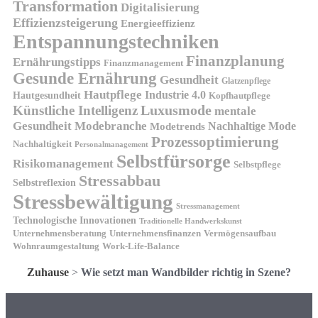
Transformation
Digitalisierung
Effizienzsteigerung
Energieeffizienz
Entspannungstechniken
Finanzplanung
Ernährungstipps
Finanzmanagement
Gesunde Ernährung
Gesundheit
Glatzenpflege
Hautpflege
Industrie 4.0
Hautgesundheit
Kopfhautpflege
Luxusmode
Künstliche Intelligenz
mentale
Gesundheit
Modebranche
Nachhaltige Mode
Modetrends
Prozessoptimierung
Nachhaltigkeit
Personalmanagement
Selbstfürsorge
Risikomanagement
Selbstpflege
Stressabbau
Selbstreflexion
Stressbewältigung
Stressmanagement
Technologische Innovationen
Traditionelle Handwerkskunst
Unternehmensberatung
Unternehmensfinanzen
Vermögensaufbau
Wohnraumgestaltung
Work-Life-Balance
Zuhause
>
Wie setzt man Wandbilder richtig in Szene?