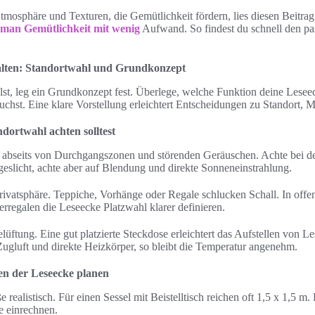
tmosphäre und Texturen, die Gemütlichkeit fördern, lies diesen Beitra
 man Gemütlichkeit mit wenig
Aufwand. So findest du schnell den pas
alten: Standortwahl und Grundkonzept
t, leg ein Grundkonzept fest. Überlege, welche Funktion deine Lesee
chst. Eine klare Vorstellung erleichtert Entscheidungen zu Standort, 
dortwahl achten solltest
 abseits von Durchgangszonen und störenden Geräuschen. Achte bei de
eslicht, achte aber auf Blendung und direkte Sonneneinstrahlung.
ivatsphäre. Teppiche, Vorhänge oder Regale schlucken Schall. In off
rregalen die Leseecke Platzwahl klarer definieren.
üftung. Eine gut platzierte Steckdose erleichtert das Aufstellen von 
ugluft und direkte Heizkörper, so bleibt die Temperatur angenehm.
n der Leseecke planen
 realistisch. Für einen Sessel mit Beistelltisch reichen oft 1,5 x 1,5 m
te einrechnen.