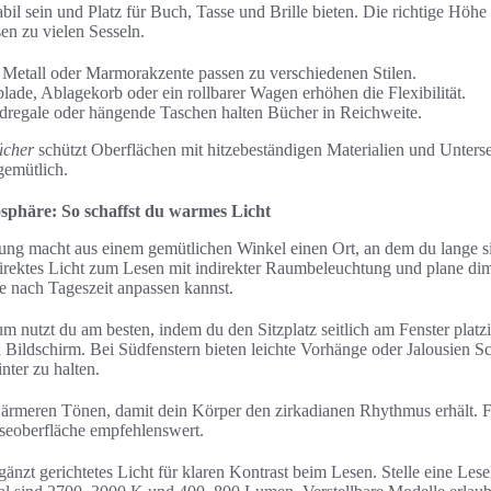
abil sein und Platz für Buch, Tasse und Brille bieten. Die richtige Höhe 
en zu vielen Sesseln.
, Metall oder Marmorakzente passen zu verschiedenen Stilen.
ade, Ablagekorb oder ein rollbarer Wagen erhöhen die Flexibilität.
dregale oder hängende Taschen halten Bücher in Reichweite.
ücher
schützt Oberflächen mit hitzebeständigen Materialien und Unterse
gemütlich.
phäre: So schaffst du warmes Licht
ng macht aus einem gemütlichen Winkel einen Ort, an dem du lange sit
direktes Licht zum Lesen mit indirekter Raumbeleuchtung und plane d
e nach Tageszeit anpassen kannst.
 nutzt du am besten, indem du den Sitzplatz seitlich am Fenster platzie
 Bildschirm. Bei Südfenstern bieten leichte Vorhänge oder Jalousien 
ter zu halten.
meren Tönen, damit dein Körper den zirkadianen Rhythmus erhält. Fü
seoberfläche empfehlenswert.
gänzt gerichtetes Licht für klaren Kontrast beim Lesen. Stelle eine Le