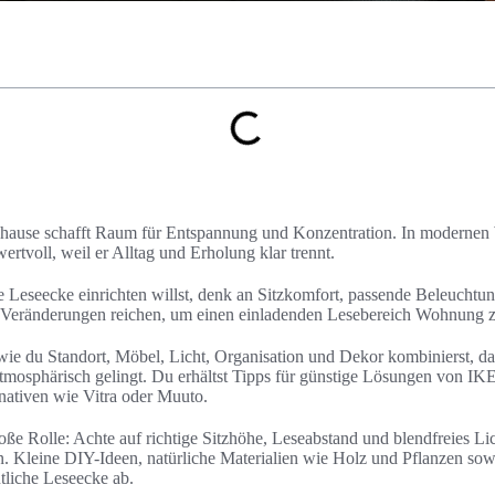
hause schafft Raum für Entspannung und Konzentration. In modernen 
rtvoll, weil er Alltag und Erholung klar trennt.
 Leseecke einrichten willst, denk an Sitzkomfort, passende Beleuchtu
e Veränderungen reichen, um einen einladenden Lesebereich Wohnung 
, wie du Standort, Möbel, Licht, Organisation und Dekor kombinierst, d
 atmosphärisch gelingt. Du erhältst Tipps für günstige Lösungen von
nativen wie Vitra oder Muuto.
oße Rolle: Achte auf richtige Sitzhöhe, Leseabstand und blendfreies L
 Kleine DIY-Ideen, natürliche Materialien wie Holz und Pflanzen sow
liche Leseecke ab.