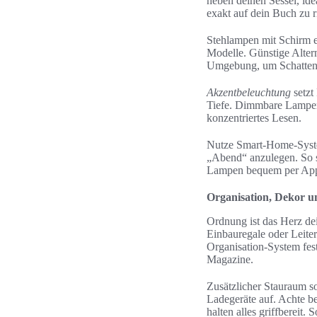
neben deinen Sessel, id
exakt auf dein Buch zu r
Stehlampen mit Schirm e
Modelle. Günstige Alter
Umgebung, um Schatten
Akzentbeleuchtung
setzt
Tiefe. Dimmbare Lampen b
konzentriertes Lesen.
Nutze Smart-Home-Syst
„Abend“ anzulegen. So 
Lampen bequem per App 
Organisation, Dekor un
Ordnung ist das Herz de
Einbauregale oder Leiter
Organisation-System fe
Magazine.
Zusätzlicher Stauraum s
Ladegeräte auf. Achte be
halten alles griffbereit.