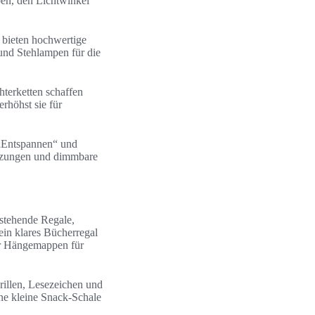
en, den Lichtwinkel
 bieten hochwertige
und Stehlampen für die
hterketten schaffen
rhöhst sie für
„Entspannen“ und
änzungen und dimmbare
stehende Regale,
ein klares Bücherregal
er Hängemappen für
illen, Lesezeichen und
ine kleine Snack-Schale