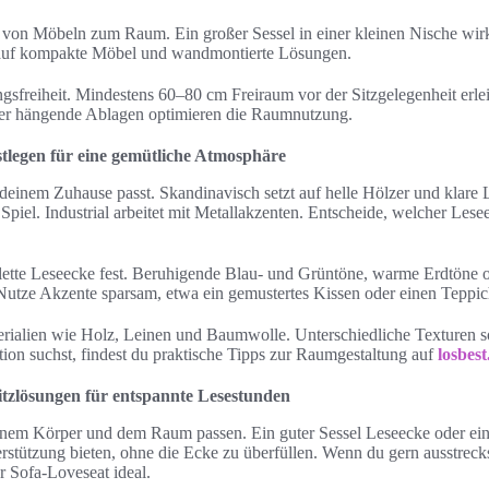
s von Möbeln zum Raum. Ein großer Sessel in einer kleinen Nische wir
 auf kompakte Möbel und wandmontierte Lösungen.
sfreiheit. Mindestens 60–80 cm Freiraum vor der Sitzgelegenheit erle
der hängende Ablagen optimieren die Raumnutzung.
estlegen für eine gemütliche Atmosphäre
 deinem Zuhause passt. Skandinavisch setzt auf helle Hölzer und klare 
Spiel. Industrial arbeitet mit Metallakzenten. Entscheide, welcher Lese
lette Leseecke fest. Beruhigende Blau- und Grüntöne, warme Erdtöne o
Nutze Akzente sparsam, etwa ein gemustertes Kissen oder einen Teppic
terialien wie Holz, Leinen und Baumwolle. Unterschiedliche Texturen s
ion suchst, findest du praktische Tipps zur Raumgestaltung auf
losbest
zlösungen für entspannte Lesestunden
nem Körper und dem Raum passen. Ein guter Sessel Leseecke oder ein
tützung bieten, ohne die Ecke zu überfüllen. Wenn du gern ausstreckst
r Sofa-Loveseat ideal.