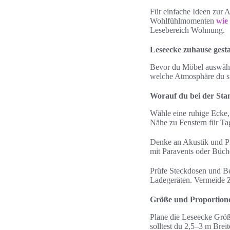
Für einfache Ideen zur A
Wohlfühlmomenten
wie
Lesebereich Wohnung.
Leseecke zuhause gest
Bevor du Möbel auswähls
welche Atmosphäre du su
Worauf du bei der Stan
Wähle eine ruhige Ecke,
Nähe zu Fenstern für Tag
Denke an Akustik und Pr
mit Paravents oder Büche
Prüfe Steckdosen und Bel
Ladegeräten. Vermeide Z
Größe und Proportione
Plane die Leseecke Größe
solltest du 2,5–3 m Brei