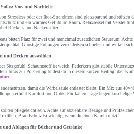
 Sofas: Vor- und Nachteile
von Stressless oder der Ikea-Strandmon sind platzsparend und stützen 
chtschutz und ein warmes Gefühl im Raum. Relaxsessel mit Verstellfun
dabei Rücken- und Nackenstütze.
eats bieten Platz für zwei und manchmal zusätzlichen Stauraum. Achte 
erqualität. Günstige Füllungen verschleißen schneller und wirken sich
sen und Decken auswählen
ber Sitzgefühl. Schaumstoff ist weich, Federkern gibt stabile Unterstü
ehr Infos zur Polsterung findest du in diesem kurzen Beitrag über Kom
mfort
.
endenstützen, damit die Wirbelsäule entlastet bleibt. Ein Mix aus 40
üllungen erhöht Komfort und Optik. Für kältere Tage liegen kuschelig
.
sollten pflegeleicht sein. Achte auf abziehbare Bezüge und Prüfzeich
extilien. Brandschutz ist wichtig, wenn du einen Kamin nutzt.
che und Ablagen für Bücher und Getränke