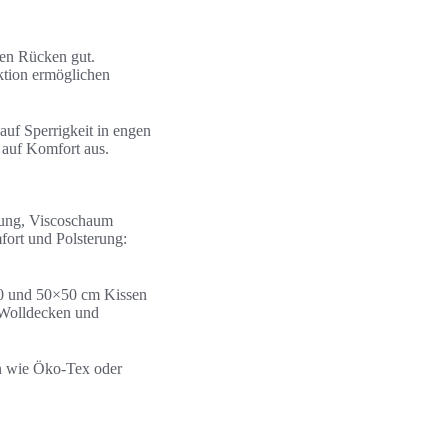
den Rücken gut.
ktion ermöglichen
auf Sperrigkeit in engen
 auf Komfort aus.
tzung, Viscoschaum
fort und Polsterung:
×40 und 50×50 cm Kissen
e Wolldecken und
en wie Öko‑Tex oder