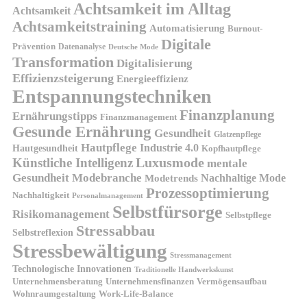
Achtsamkeit im Alltag
Achtsamkeit
Achtsamkeitstraining
Automatisierung
Burnout-
Digitale
Prävention
Datenanalyse
Deutsche Mode
Transformation
Digitalisierung
Effizienzsteigerung
Energieeffizienz
Entspannungstechniken
Finanzplanung
Ernährungstipps
Finanzmanagement
Gesunde Ernährung
Gesundheit
Glatzenpflege
Hautpflege
Industrie 4.0
Hautgesundheit
Kopfhautpflege
Luxusmode
Künstliche Intelligenz
mentale
Gesundheit
Modebranche
Nachhaltige Mode
Modetrends
Prozessoptimierung
Nachhaltigkeit
Personalmanagement
Selbstfürsorge
Risikomanagement
Selbstpflege
Stressabbau
Selbstreflexion
Stressbewältigung
Stressmanagement
Technologische Innovationen
Traditionelle Handwerkskunst
Unternehmensberatung
Unternehmensfinanzen
Vermögensaufbau
Wohnraumgestaltung
Work-Life-Balance