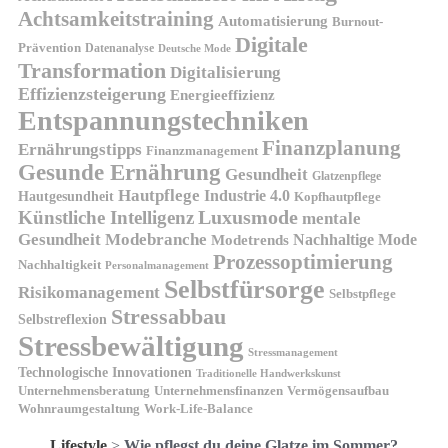
Achtsamkeitstraining
Automatisierung
Burnout-
Digitale
Prävention
Datenanalyse
Deutsche Mode
Transformation
Digitalisierung
Effizienzsteigerung
Energieeffizienz
Entspannungstechniken
Finanzplanung
Ernährungstipps
Finanzmanagement
Gesunde Ernährung
Gesundheit
Glatzenpflege
Hautpflege
Industrie 4.0
Hautgesundheit
Kopfhautpflege
Luxusmode
Künstliche Intelligenz
mentale
Gesundheit
Modebranche
Nachhaltige Mode
Modetrends
Prozessoptimierung
Nachhaltigkeit
Personalmanagement
Selbstfürsorge
Risikomanagement
Selbstpflege
Stressabbau
Selbstreflexion
Stressbewältigung
Stressmanagement
Technologische Innovationen
Traditionelle Handwerkskunst
Unternehmensberatung
Unternehmensfinanzen
Vermögensaufbau
Wohnraumgestaltung
Work-Life-Balance
Lifestyle
>
Wie pflegst du deine Glatze im Sommer?