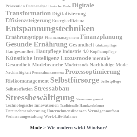
Digitale
Prävention
Datenanalyse
Deutsche Mode
Transformation
Digitalisierung
Effizienzsteigerung
Energieeffizienz
Entspannungstechniken
Finanzplanung
Ernährungstipps
Finanzmanagement
Gesunde Ernährung
Gesundheit
Glatzenpflege
Hautpflege
Industrie 4.0
Hautgesundheit
Kopfhautpflege
Luxusmode
Künstliche Intelligenz
mentale
Gesundheit
Modebranche
Nachhaltige Mode
Modetrends
Prozessoptimierung
Nachhaltigkeit
Personalmanagement
Selbstfürsorge
Risikomanagement
Selbstpflege
Stressabbau
Selbstreflexion
Stressbewältigung
Stressmanagement
Technologische Innovationen
Traditionelle Handwerkskunst
Unternehmensberatung
Unternehmensfinanzen
Vermögensaufbau
Wohnraumgestaltung
Work-Life-Balance
Mode
>
Wie modern wirkt Windsor?