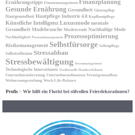
Finanzplanung
Ernährungstipps
Finanzmanagement
Gesunde Ernährung
Gesundheit
Glatzenpflege
Hautpflege
Industrie 4.0
Hautgesundheit
Kopfhautpflege
Luxusmode
Künstliche Intelligenz
mentale
Gesundheit
Modebranche
Nachhaltige Mode
Modetrends
Prozessoptimierung
Nachhaltigkeit
Personalmanagement
Selbstfürsorge
Risikomanagement
Selbstpflege
Stressabbau
Selbstreflexion
Stressbewältigung
Stressmanagement
Technologische Innovationen
Traditionelle Handwerkskunst
Unternehmensberatung
Unternehmensfinanzen
Vermögensaufbau
Wohnraumgestaltung
Work-Life-Balance
Profis
>
Wie hilft ein Florist bei stilvollen Feierdekorationen?