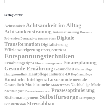
Schlagwörter
Achtsamkeit im Alltag
Achtsamkeit
Achtsamkeitstraining
Automatisierung
Burnout-
Digitale
Prävention
Datenanalyse
Deutsche Mode
Transformation
Digitalisierung
Effizienzsteigerung
Energieeffizienz
Entspannungstechniken
Finanzplanung
Ernährungstipps
Finanzmanagement
Gesunde Ernährung
Gesundheit
Glatzenpflege
Hautpflege
Industrie 4.0
Hautgesundheit
Kopfhautpflege
Luxusmode
Künstliche Intelligenz
mentale
Gesundheit
Modebranche
Nachhaltige Mode
Modetrends
Prozessoptimierung
Nachhaltigkeit
Personalmanagement
Selbstfürsorge
Risikomanagement
Selbstpflege
Stressabbau
Selbstreflexion