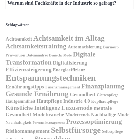
Warum sind Fachkräfte in der Industrie so gefragt?
Schlagwörter
Achtsamkeit im Alltag
Achtsamkeit
Achtsamkeitstraining
Automatisierung
Burnout-
Digitale
Prävention
Datenanalyse
Deutsche Mode
Transformation
Digitalisierung
Effizienzsteigerung
Energieeffizienz
Entspannungstechniken
Finanzplanung
Ernährungstipps
Finanzmanagement
Gesunde Ernährung
Gesundheit
Glatzenpflege
Hautpflege
Industrie 4.0
Hautgesundheit
Kopfhautpflege
Luxusmode
Künstliche Intelligenz
mentale
Gesundheit
Modebranche
Nachhaltige Mode
Modetrends
Prozessoptimierung
Nachhaltigkeit
Personalmanagement
Selbstfürsorge
Risikomanagement
Selbstpflege
Stressabbau