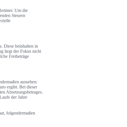
Rentner. Um die
lenden Steuern
zielle
s. Diese beinhalten in
g liegt der Fokus nicht
elche Freibeträge
endermaßen aussehen:
o ergibt. Bei dieser
mten Absetzungsbetrages.
 Laufe der Jahre
hat, folgendermaßen