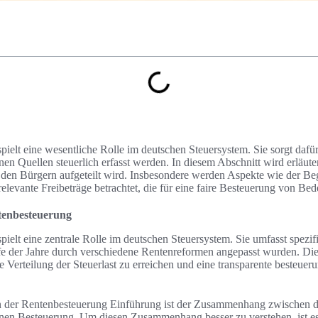
ielt eine wesentliche Rolle im deutschen Steuersystem. Sie sorgt dafür
en Quellen steuerlich erfasst werden. In diesem Abschnitt wird erläuter
den Bürgern aufgeteilt wird. Insbesondere werden Aspekte wie der Be
levante Freibeträge betrachtet, die für eine faire Besteuerung von Bed
tenbesteuerung
ielt eine zentrale Rolle im deutschen Steuersystem. Sie umfasst spezifi
e der Jahre durch verschiedene Rentenreformen angepasst wurden. Di
re Verteilung der Steuerlast zu erreichen und eine transparente besteuer
in der Rentenbesteuerung Einführung ist der Zusammenhang zwische
nen Besteuerung. Um diesen Zusammenhang besser zu verstehen, ist es