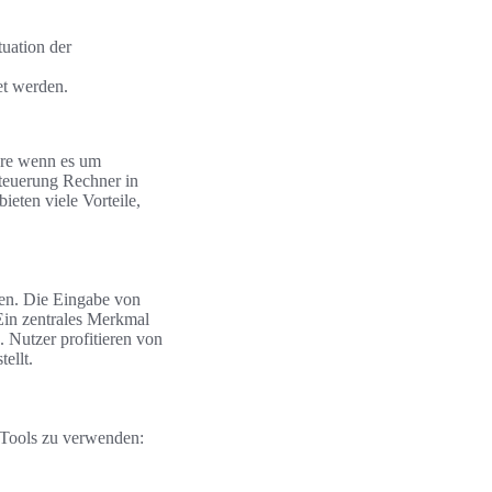
tuation der
et werden.
ere wenn es um
teuerung Rechner in
ieten viele Vorteile,
gen. Die Eingabe von
 Ein zentrales Merkmal
 Nutzer profitieren von
ellt.
e Tools zu verwenden: