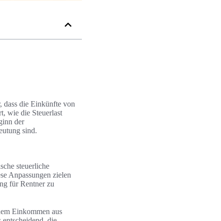
, dass die Einkünfte von
t, wie die Steuerlast
ginn der
eutung sind.
sche steuerliche
ese Anpassungen zielen
ung für Rentner zu
n dem Einkommen aus
 entscheidend, die