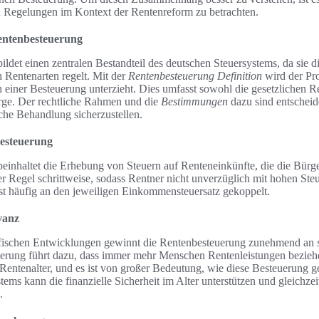
n Regelungen im Kontext der Rentenreform zu betrachten.
Rentenbesteuerung
ldet einen zentralen Bestandteil des deutschen Steuersystems, da sie 
 Rentenarten regelt. Mit der
Rentenbesteuerung Definition
wird der Pro
 einer Besteuerung unterzieht. Dies umfasst sowohl die gesetzlichen R
orge. Der rechtliche Rahmen und die
Bestimmungen
dazu sind entscheid
iche Behandlung sicherzustellen.
besteuerung
inhaltet die Erhebung von Steuern auf Renteneinkünfte, die die Bürger
er Regel schrittweise, sodass Rentner nicht unverzüglich mit hohen Steu
ist häufig an den jeweiligen Einkommensteuersatz gekoppelt.
vanz
fischen Entwicklungen gewinnt die Rentenbesteuerung zunehmend an
erung führt dazu, dass immer mehr Menschen Rentenleistungen beziehe
 Rentenalter, und es ist von großer Bedeutung, wie diese Besteuerung ges
ems kann die finanzielle Sicherheit im Alter unterstützen und gleichzeiti
.