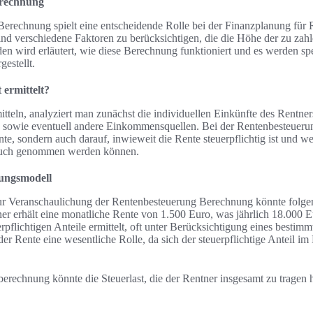
erechnung
erechnung spielt eine entscheidende Rolle bei der Finanzplanung für 
 sind verschiedene Faktoren zu berücksichtigen, die die Höhe der zu zah
en wird erläutert, wie diese Berechnung funktioniert und es werden spe
estellt.
 ermittelt?
itteln, analyziert man zunächst die individuellen Einkünfte des Rentner
te sowie eventuell andere Einkommensquellen. Bei der Rentenbesteuerun
te, sondern auch darauf, inwieweit die Rente steuerpflichtig ist und w
pruch genommen werden können.
nungsmodell
zur Veranschaulichung der Rentenbesteuerung Berechnung könnte folg
 erhält eine monatliche Rente von 1.500 Euro, was jährlich 18.000 Eur
flichtigen Anteile ermittelt, oft unter Berücksichtigung eines bestim
der Rente eine wesentliche Rolle, da sich der steuerpflichtige Anteil im
erechnung könnte die Steuerlast, die der Rentner insgesamt zu tragen 