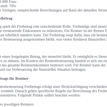
18.000 Euro
Anteil: 70%
h Abzügen: entsprechende Berechnungen auf Basis der aktuellen Steue
ibetrag
 spielt der Freibetrag eine entscheidende Rolle. Freibeträge sind steue
zu versteuernde Einkommen zu reduzieren. Für Rentner ist der Renten F
last erheblich mindern kann. Der Freibetrag sorgt dafür, dass ein bestim
 Besteuerung ausgenommen bleibt, was vielen Rentnern finanziellen S
 einen festgelegten Betrag, der steuerfrei bleibt. Er ermöglicht es Steu
ern zu müssen. Im Kontext der Rentenbesteuerung handelt es sich um ei
icht das gesamte Renteneinkommen besteuert wird. Für Rentner kann der 
und zur Verbesserung der finanziellen Situation beitragen.
trags für Rentner
enbesteuerung Freibetrags erfolgt unter Berücksichtigung verschiedene
ermittelt. Danach gelten spezifische Regeln zur Berechnung des Freibet
rientieren. Folgende Punkte sollten beachtet werden:
s jeweiligen Rentners