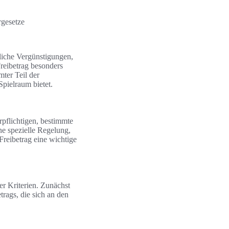
rgesetze
rliche Vergünstigungen,
reibetrag besonders
mter Teil der
pielraum bietet.
erpflichtigen, bestimmte
ne spezielle Regelung,
Freibetrag eine wichtige
r Kriterien. Zunächst
rags, die sich an den