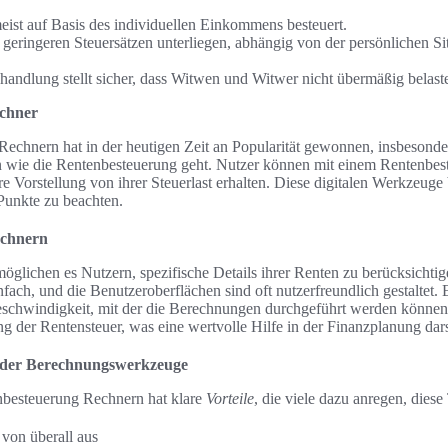
eist auf Basis des individuellen Einkommens besteuert.
geringeren Steuersätzen unterliegen, abhängig von der persönlichen Si
ehandlung stellt sicher, dass Witwen und Witwer nicht übermäßig belast
chner
Rechnern hat in der heutigen Zeit an Popularität gewonnen, insbesond
wie die Rentenbesteuerung geht. Nutzer können mit einem Rentenbes
e Vorstellung von ihrer Steuerlast erhalten. Diese digitalen Werkzeuge b
 Punkte zu beachten.
echnern
öglichen es Nutzern, spezifische Details ihrer Renten zu berücksichti
infach, und die Benutzeroberflächen sind oft nutzerfreundlich gestaltet.
Geschwindigkeit, mit der die Berechnungen durchgeführt werden können.
g der Rentensteuer, was eine wertvolle Hilfe in der Finanzplanung darst
e der Berechnungswerkzeuge
besteuerung Rechnern hat klare
Vorteile
, die viele dazu anregen, dies
von überall aus