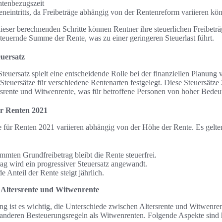
ntenbezugszeit
eneintritts, da Freibeträge abhängig von der Rentenreform variieren kö
ser berechnenden Schritte können Rentner ihre steuerlichen Freibeträ
rsteuernde Summe der Rente, was zu einer geringeren Steuerlast führt.
uersatz
euersatz spielt eine entscheidende Rolle bei der finanziellen Planung
euersätze für verschiedene Rentenarten festgelegt. Diese Steuersätze 
rsrente und Witwenrente, was für betroffene Personen von hoher Bedeut
ür Renten 2021
e für Renten 2021 variieren abhängig von der Höhe der Rente. Es gelte
mmten Grundfreibetrag bleibt die Rente steuerfrei.
ag wird ein progressiver Steuersatz angewandt.
e Anteil der Rente steigt jährlich.
 Altersrente und Witwenrente
g ist es wichtig, die Unterschiede zwischen Altersrente und Witwenren
n anderen Besteuerungsregeln als Witwenrenten. Folgende Aspekte sind