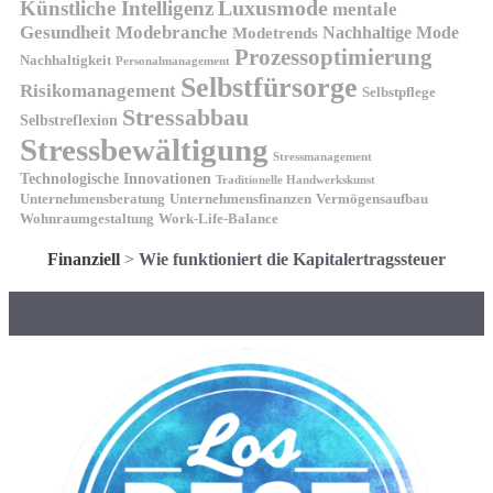
Luxusmode
Künstliche Intelligenz
mentale
Gesundheit
Modebranche
Nachhaltige Mode
Modetrends
Prozessoptimierung
Nachhaltigkeit
Personalmanagement
Selbstfürsorge
Risikomanagement
Selbstpflege
Stressabbau
Selbstreflexion
Stressbewältigung
Stressmanagement
Technologische Innovationen
Traditionelle Handwerkskunst
Unternehmensberatung
Unternehmensfinanzen
Vermögensaufbau
Wohnraumgestaltung
Work-Life-Balance
Finanziell
>
Wie funktioniert die Kapitalertragssteuer