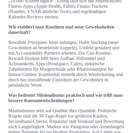
„10.000 Schritte täglich“. Erfolg lässt sich mit Smartwatches,
Fitness-Apps (Apple Health, Fitbit), Finanz-Trackern
(Numbrs, YNAB-ähnliche Tools) und regelmäßigen
Kalender-Reviews messen.
Wie etabliert man Routinen und neue Gewohnheiten
dauerhaft?
Bewährte Prinzipien: klein anfangen, Habit Stacking (neue
Gewohnheit an bestehende koppeln), Umfeld gestalten und
mit Accountability-Partnern arbeiten. Die Cue-Routine-
Reward-Struktur hilft beim Aufbau. Hilfsmittel sind
Achtsamkeits-Apps (Headspace, Calm), elektrische
Zahnbürsten für Morgenrituale oder Pflanzenlampen für
Indoor-Gärtner. Kontinuität entsteht durch Wiederholung und
durch das sinnstiftende Einordnen der Gewohnheit in
persönliche Werte.
Was bedeutet Minimalismus praktisch und wie trifft man
bessere Konsumentscheidungen?
Minimalismus setzt auf Qualität über Quantität. Praktische
Regeln sind die 30‑Tage-Regel vor größeren Käufen,
Secondhand-Checks, Reparatur statt Neukauf und Bewertung
nach Langlebigkeit. Marken wie Patagonia oder Armedangels
liefern Beispiele für nachhaltige Produktion. Auf Labels wie