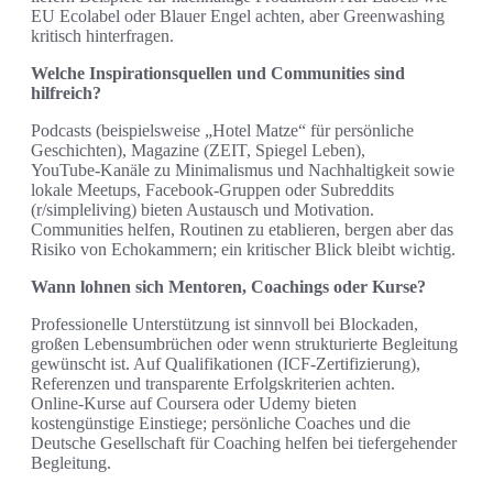
EU Ecolabel oder Blauer Engel achten, aber Greenwashing
kritisch hinterfragen.
Welche Inspirationsquellen und Communities sind
hilfreich?
Podcasts (beispielsweise „Hotel Matze“ für persönliche
Geschichten), Magazine (ZEIT, Spiegel Leben),
YouTube‑Kanäle zu Minimalismus und Nachhaltigkeit sowie
lokale Meetups, Facebook‑Gruppen oder Subreddits
(r/simpleliving) bieten Austausch und Motivation.
Communities helfen, Routinen zu etablieren, bergen aber das
Risiko von Echokammern; ein kritischer Blick bleibt wichtig.
Wann lohnen sich Mentoren, Coachings oder Kurse?
Professionelle Unterstützung ist sinnvoll bei Blockaden,
großen Lebensumbrüchen oder wenn strukturierte Begleitung
gewünscht ist. Auf Qualifikationen (ICF‑Zertifizierung),
Referenzen und transparente Erfolgskriterien achten.
Online‑Kurse auf Coursera oder Udemy bieten
kostengünstige Einstiege; persönliche Coaches und die
Deutsche Gesellschaft für Coaching helfen bei tiefergehender
Begleitung.