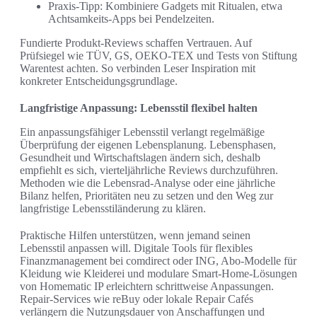
Praxis-Tipp: Kombiniere Gadgets mit Ritualen, etwa
Achtsamkeits-Apps bei Pendelzeiten.
Fundierte Produkt-Reviews schaffen Vertrauen. Auf
Prüfsiegel wie TÜV, GS, OEKO‑TEX und Tests von Stiftung
Warentest achten. So verbinden Leser Inspiration mit
konkreter Entscheidungsgrundlage.
Langfristige Anpassung: Lebensstil flexibel halten
Ein anpassungsfähiger Lebensstil verlangt regelmäßige
Überprüfung der eigenen Lebensplanung. Lebensphasen,
Gesundheit und Wirtschaftslagen ändern sich, deshalb
empfiehlt es sich, vierteljährliche Reviews durchzuführen.
Methoden wie die Lebensrad-Analyse oder eine jährliche
Bilanz helfen, Prioritäten neu zu setzen und den Weg zur
langfristige Lebensstiländerung zu klären.
Praktische Hilfen unterstützen, wenn jemand seinen
Lebensstil anpassen will. Digitale Tools für flexibles
Finanzmanagement bei comdirect oder ING, Abo-Modelle für
Kleidung wie Kleiderei und modulare Smart-Home-Lösungen
von Homematic IP erleichtern schrittweise Anpassungen.
Repair-Services wie reBuy oder lokale Repair Cafés
verlängern die Nutzungsdauer von Anschaffungen und