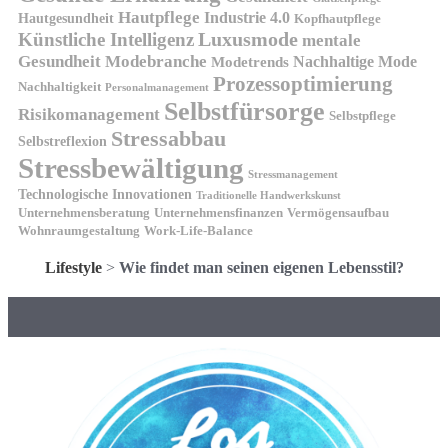
Hautpflege
Industrie 4.0
Hautgesundheit
Kopfhautpflege
Luxusmode
Künstliche Intelligenz
mentale
Gesundheit
Modebranche
Nachhaltige Mode
Modetrends
Prozessoptimierung
Nachhaltigkeit
Personalmanagement
Selbstfürsorge
Risikomanagement
Selbstpflege
Stressabbau
Selbstreflexion
Stressbewältigung
Stressmanagement
Technologische Innovationen
Traditionelle Handwerkskunst
Unternehmensberatung
Unternehmensfinanzen
Vermögensaufbau
Wohnraumgestaltung
Work-Life-Balance
Lifestyle
>
Wie findet man seinen eigenen Lebensstil?