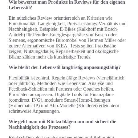
Wie bewertet man Produkte in Reviews für den eigenen
Lebensstil?
Ein nützliches Review orientiert sich an Kriterien wie
Funktionalität, Langlebigkeit, Preis‑Leistungs‑Verhältnis und
Nachhaltigkeit. Beispiele: E‑Bikes (Kalkhoff mit Bosch-
Antrieb) für Pendler, Energiespargeräte von Bosch oder
Siemens, ergonomische Büromöbel von Herman Miller oder
gutere Alternativen von IKEA. Tests sollten Praxisnähe
zeigen: Nutzungsdauer, Reparierbarkeit und ökologische
Bilanz zählen mehr als kurzfristige Trends.
Wie bleibt der Lebensstil langfristig anpassungsfähig?
Flexibilität ist zentral. Regelmäßige Reviews (vierteljährlich
oder jährlich), Methoden wie Lebensrad‑Analyse und
Feedback‑Schleifen mit Partnern oder Coaches helfen,
Prioritäten anzupassen. Digitale Tools für Finanzpläne
(comdirect, ING), modulare Smart‑Home‑Lösungen
(Homematic IP) und Abo‑Modelle (Kleiderei) erleichtern
schrittweise Anpassungen.
Wie geht man mit Rückschlägen um und sichert die
Nachhaltigkeit des Prozesses?
Rückschläge als Lernchance begreifen und Reframing