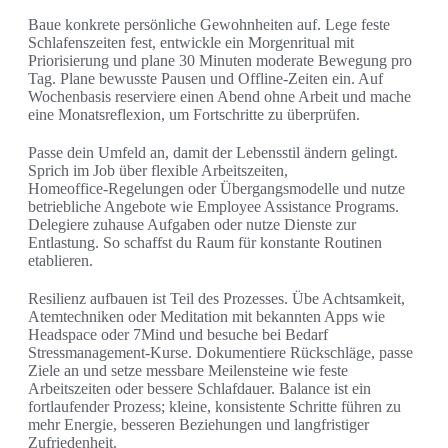
Baue konkrete persönliche Gewohnheiten auf. Lege feste
Schlafenszeiten fest, entwickle ein Morgenritual mit
Priorisierung und plane 30 Minuten moderate Bewegung pro
Tag. Plane bewusste Pausen und Offline‑Zeiten ein. Auf
Wochenbasis reserviere einen Abend ohne Arbeit und mache
eine Monatsreflexion, um Fortschritte zu überprüfen.
Passe dein Umfeld an, damit der Lebensstil ändern gelingt.
Sprich im Job über flexible Arbeitszeiten,
Homeoffice‑Regelungen oder Übergangsmodelle und nutze
betriebliche Angebote wie Employee Assistance Programs.
Delegiere zuhause Aufgaben oder nutze Dienste zur
Entlastung. So schaffst du Raum für konstante Routinen
etablieren.
Resilienz aufbauen ist Teil des Prozesses. Übe Achtsamkeit,
Atemtechniken oder Meditation mit bekannten Apps wie
Headspace oder 7Mind und besuche bei Bedarf
Stressmanagement‑Kurse. Dokumentiere Rückschläge, passe
Ziele an und setze messbare Meilensteine wie feste
Arbeitszeiten oder bessere Schlafdauer. Balance ist ein
fortlaufender Prozess; kleine, konsistente Schritte führen zu
mehr Energie, besseren Beziehungen und langfristiger
Zufriedenheit.