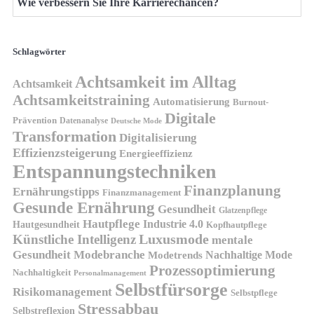
Wie verbessern Sie Ihre Karrierechancen?
Schlagwörter
Achtsamkeit im Alltag
Achtsamkeit
Achtsamkeitstraining
Automatisierung
Burnout-
Digitale
Prävention
Datenanalyse
Deutsche Mode
Transformation
Digitalisierung
Effizienzsteigerung
Energieeffizienz
Entspannungstechniken
Finanzplanung
Ernährungstipps
Finanzmanagement
Gesunde Ernährung
Gesundheit
Glatzenpflege
Hautpflege
Industrie 4.0
Hautgesundheit
Kopfhautpflege
Luxusmode
Künstliche Intelligenz
mentale
Gesundheit
Modebranche
Nachhaltige Mode
Modetrends
Prozessoptimierung
Nachhaltigkeit
Personalmanagement
Selbstfürsorge
Risikomanagement
Selbstpflege
Stressabbau
Selbstreflexion