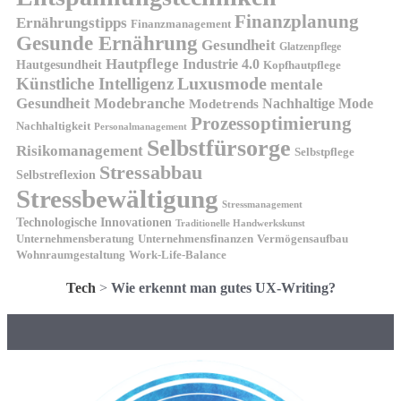
Finanzplanung
Ernährungstipps
Finanzmanagement
Gesunde Ernährung
Gesundheit
Glatzenpflege
Hautpflege
Industrie 4.0
Hautgesundheit
Kopfhautpflege
Luxusmode
Künstliche Intelligenz
mentale
Gesundheit
Modebranche
Nachhaltige Mode
Modetrends
Prozessoptimierung
Nachhaltigkeit
Personalmanagement
Selbstfürsorge
Risikomanagement
Selbstpflege
Stressabbau
Selbstreflexion
Stressbewältigung
Stressmanagement
Technologische Innovationen
Traditionelle Handwerkskunst
Unternehmensberatung
Unternehmensfinanzen
Vermögensaufbau
Wohnraumgestaltung
Work-Life-Balance
Tech
>
Wie erkennt man gutes UX-Writing?