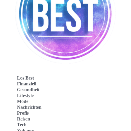
Los Best
Finanziell
Gesundheit
Lifestyle
Mode
Nachrichten
Profis
Reisen
Tech
Zuhause