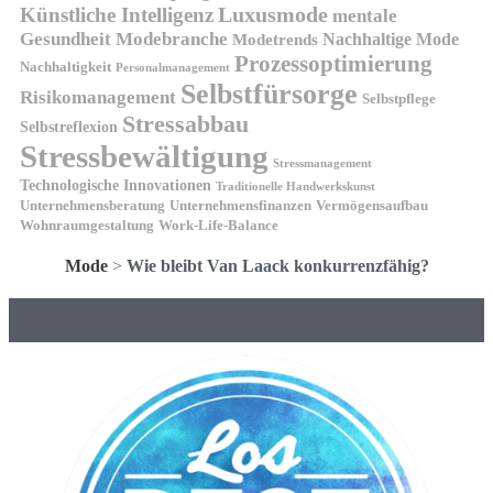
Luxusmode
Künstliche Intelligenz
mentale
Gesundheit
Modebranche
Nachhaltige Mode
Modetrends
Prozessoptimierung
Nachhaltigkeit
Personalmanagement
Selbstfürsorge
Risikomanagement
Selbstpflege
Stressabbau
Selbstreflexion
Stressbewältigung
Stressmanagement
Technologische Innovationen
Traditionelle Handwerkskunst
Unternehmensberatung
Unternehmensfinanzen
Vermögensaufbau
Wohnraumgestaltung
Work-Life-Balance
Mode
>
Wie bleibt Van Laack konkurrenzfähig?