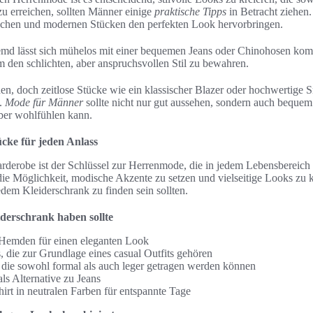
zu erreichen, sollten Männer einige
praktische Tipps
in Betracht ziehen
schen und modernen Stücken den perfekten Look hervorbringen.
emd lässt sich mühelos mit einer bequemen Jeans oder Chinohosen komb
m den schlichten, aber anspruchsvollen Stil zu bewahren.
, doch zeitlose Stücke wie ein klassischer Blazer oder hochwertige 
t.
Mode für Männer
sollte nicht nur gut aussehen, sondern auch bequem 
er wohlfühlen kann.
ücke für jeden Anlass
arderobe ist der Schlüssel zur Herrenmode, die in jedem Lebensbereich 
ie Möglichkeit, modische Akzente zu setzen und vielseitige Looks zu kr
jedem Kleiderschrank zu finden sein sollten.
iderschrank haben sollte
 Hemden für einen eleganten Look
, die zur Grundlage eines casual Outfits gehören
, die sowohl formal als auch leger getragen werden können
s Alternative zu Jeans
hirt in neutralen Farben für entspannte Tage