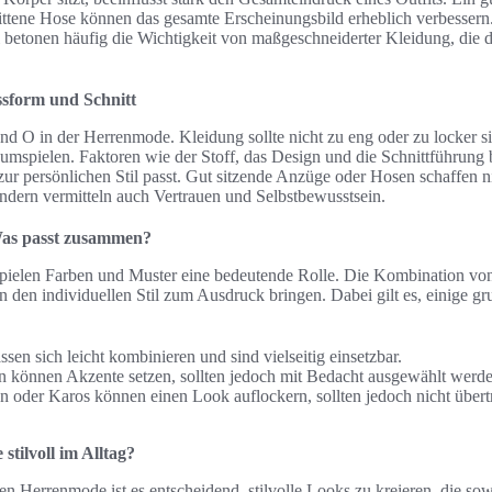
nittene Hose können das gesamte Erscheinungsbild erheblich verbesser
betonen häufig die Wichtigkeit von maßgeschneiderter Kleidung, die d
sform und Schnitt
und O in der Herrenmode. Kleidung sollte nicht zu eng oder zu locker si
mspielen. Faktoren wie der Stoff, das Design und die Schnittführung 
ur persönlichen Stil passt. Gut sitzende Anzüge oder Hosen schaffen n
ndern vermitteln auch Vertrauen und Selbstbewusstsein.
as passt zusammen?
pielen Farben und Muster eine bedeutende Rolle. Die Kombination von
 den individuellen Stil zum Ausdruck bringen. Dabei gilt es, einige g
ssen sich leicht kombinieren und sind vielseitig einsetzbar.
 können Akzente setzen, sollten jedoch mit Bedacht ausgewählt werde
n oder Karos können einen Look auflockern, sollten jedoch nicht übert
stilvoll im Alltag?
hen Herrenmode ist es entscheidend, stilvolle Looks zu kreieren, die so