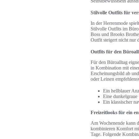
Selbstbewusstsein ausstr
Stilvolle Outfits für v
In der Herrenmode spielt
Stilvolle Outfits im Bü
Boss und Brooks Brother
Outfit steigert nicht nur
Outfits für den Büroall
Für den Büroalltag eign
in Kombination mit eine
Erscheinungsbild ab und
oder Leinen empfehlensw
Ein hellblauer A
Eine dunkelgraue 
Ein klassischer na
Freizeitlooks für ein 
Am Wochenende kann die H
kombinieren Komfort mit
Tage. Folgende Kombina