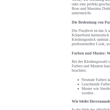
oder eine perfekt gesch
Boss und Massimo Dutti 
unterstreicht.
Die Bedeutung von Pas
Die
Passform
ist das A 
Körperform harmonisch u
Kleidungsstück optimal z
professionellen Look, so
Farben und Muster: W
Bei der
Kleidungswahl
s
Farben und Mustern kann
beachten:
Neutrale Farben la
Leuchtende Farben
Muster wie Streife
werden.
Wie bleibt Herrenmode 
In der Welt der alltäglic