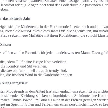
formellen Anlässen, während Sneakers einen lässigen Look vervollstän
ch Komfort wichtig. Abgerundet wird der Look durch die passenden Herr
heben.
 das aktuelle Jahr
eigen sich die Modetrends in der Herrenmode facettenreich und innovati
nz, bieten die Must-Haves dieses Jahres viele Möglichkeiten, um stilvol
Prada setzen neue Maßstäbe mit ihren Kollektionen, die sowohl klassis
 Saison
s zählen zu den Essentials für jeden modebewussten Mann. Dazu gehö
die jedem Outfit eine lässige Note verleihen.
 die Komfort und Stil vereinen.
die sowohl funktionell als auch trendy sind.
n, die frischen Wind in die Garderobe bringen.
Alltag integriert
ten Modetrends in den Alltag lässt sich einfach umsetzen. Es ist wichti
 bestehenden Kleidungsstücken zu kombinieren. So könnte eine Kombi
hmalen Chinos sowohl im Büro als auch in der Freizeit getragen werden
gt im Spiel mit Stilen und Farben, um einen persönlichen Look zu krei