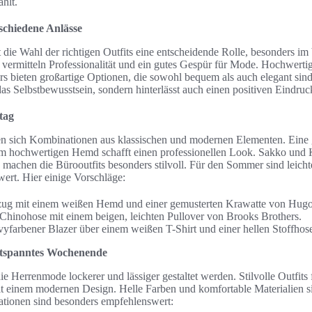
ahlt.
erschiedene Anlässe
 die Wahl der richtigen Outfits eine entscheidende Rolle, besonders im
ro vermitteln Professionalität und ein gutes Gespür für Mode. Hochwer
s bieten großartige Optionen, die sowohl bequem als auch elegant sind
 das Selbstbewusstsein, sondern hinterlässt auch einen positiven Eindruc
tag
en sich Kombinationen aus klassischen und modernen Elementen. Eine
m hochwertigen Hemd schafft einen professionellen Look. Sakko und 
 machen die Bürooutfits besonders stilvoll. Für den Sommer sind leich
ert. Hier einige Vorschläge:
nzug mit einem weißen Hemd und einer gemusterten Krawatte von Hugo
Chinohose mit einem beigen, leichten Pullover von Brooks Brothers.
vyfarbener Blazer über einem weißen T-Shirt und einer hellen Stoffhos
entspanntes Wochenende
errenmode lockerer und lässiger gestaltet werden. Stilvolle Outfits f
 einem modernen Design. Helle Farben und komfortable Materialien sin
tionen sind besonders empfehlenswert: