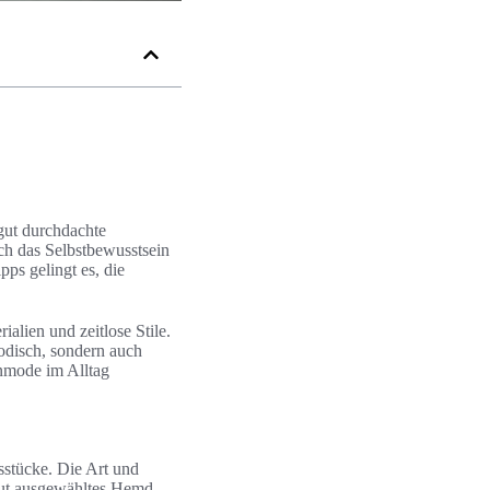
 gut durchdachte
ch das Selbstbewusstsein
pps gelingt es, die
alien und zeitlose Stile.
modisch, sondern auch
renmode im Alltag
stücke. Die Art und
 gut ausgewähltes Hemd