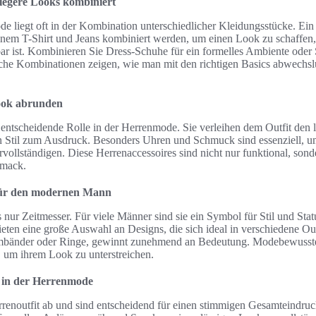
legere Looks kombiniert
 liegt oft in der Kombination unterschiedlicher Kleidungsstücke. Ein 
inem T-Shirt und Jeans kombiniert werden, um einen Look zu schaffen,
gbar ist. Kombinieren Sie Dress-Schuhe für ein formelles Ambiente oder
lche Kombinationen zeigen, wie man mit den richtigen Basics abwechslu
Look abrunden
 entscheidende Rolle in der Herrenmode. Sie verleihen dem Outfit den l
n Stil zum Ausdruck. Besonders Uhren und Schmuck sind essenziell, 
ollständigen. Diese Herrenaccessoires sind nicht nur funktional, son
hmack.
ür den modernen Mann
 nur Zeitmesser. Für viele Männer sind sie ein Symbol für Stil und Sta
ieten eine große Auswahl an Designs, die sich ideal in verschiedene Outf
bänder oder Ringe, gewinnt zunehmend an Bedeutung. Modebewusste
, um ihrem Look zu unterstreichen.
 in der Herrenmode
renoutfit ab und sind entscheidend für einen stimmigen Gesamteindru