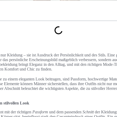
nur Kleidung – sie ist Ausdruck der Persönlichkeit und des Stils. Eine
r das persönliche Erscheinungsbild maßgeblich verbessern, sondern au
nbekleidung bringt Eleganz in den Alltag, und mit den richtigen Mode-Ti
en Komfort und Chic zu finden.
e zu einem eleganten Look beitragen, sind Passform, hochwertige Materi
e Elemente können Männer sicherstellen, dass ihre Outfits nicht nur 
ser Abschnitt beleuchtet die wichtigsten Aspekte, die zu stilvoller Her
n stilvollen Look
nt mit der richtigen
Passform
und dem passenden
Schnitt
der Kleidungs
Körper sitzt, beeinflusst stark den Gesamteindruck eines Outfits. Ein