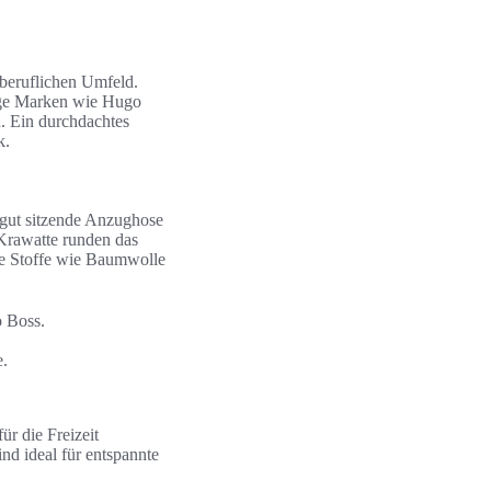
 beruflichen Umfeld.
tige Marken wie Hugo
. Ein durchdachtes
k.
 gut sitzende Anzughose
Krawatte runden das
te Stoffe wie Baumwolle
 Boss.
e.
ür die Freizeit
d ideal für entspannte