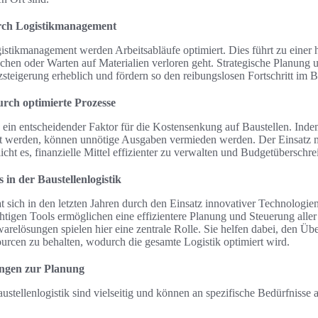
urch Logistikmanagement
istikmanagement werden Arbeitsabläufe optimiert. Dies führt zu einer h
chen oder Warten auf Materialien verloren geht. Strategische Planung
nzsteigerung erheblich und fördern so den reibungslosen Fortschritt im 
rch optimierte Prozesse
d ein entscheidender Faktor für die Kostensenkung auf Baustellen. Ind
tzt werden, können unnötige Ausgaben vermieden werden. Der Einsatz 
cht es, finanzielle Mittel effizienter zu verwalten und Budgetüberschr
 in der Baustellenlogistik
at sich in den letzten Jahren durch den Einsatz innovativer Technologie
chtigen Tools ermöglichen eine effizientere Planung und Steuerung alle
relösungen spielen hier eine zentrale Rolle. Sie helfen dabei, den Übe
urcen zu behalten, wodurch die gesamte Logistik optimiert wird.
ngen zur Planung
stellenlogistik sind vielseitig und können an spezifische Bedürfnisse 