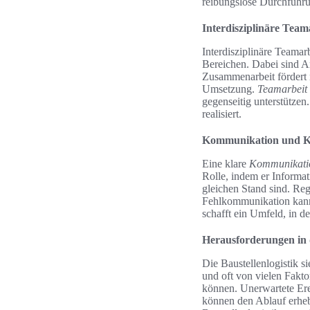
reibungslose Durchführu
Interdisziplinäre Tea
Interdisziplinäre Teama
Bereichen. Dabei sind Ar
Zusammenarbeit fördert n
Umsetzung.
Teamarbeit
gegenseitig unterstützen
realisiert.
Kommunikation und Ko
Eine klare
Kommunikati
Rolle, indem er Informat
gleichen Stand sind. Re
Fehlkommunikation kann
schafft ein Umfeld, in d
Herausforderungen in d
Die Baustellenlogistik s
und oft von vielen Fakto
können. Unerwartete Ere
können den Ablauf erheb