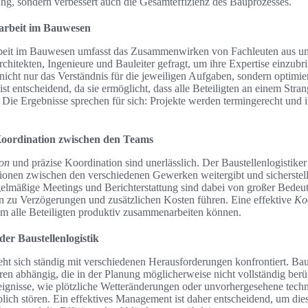
ng, sondern verbessert auch die Gesamteffizienz des Bauprozesses.
marbeit im Bauwesen
rbeit im Bauwesen umfasst das Zusammenwirken von Fachleuten aus un
chitekten, Ingenieure und Bauleiter gefragt, um ihre Expertise einzubr
icht nur das Verständnis für die jeweiligen Aufgaben, sondern optimie
ist entscheidend, da sie ermöglicht, dass alle Beteiligten an einem Stra
. Die Ergebnisse sprechen für sich: Projekte werden termingerecht und
ordination zwischen den Teams
on
und präzise Koordination sind unerlässlich. Der Baustellenlogistiker 
ionen zwischen den verschiedenen Gewerken weitergibt und sicherstellt
gelmäßige Meetings und Berichterstattung sind dabei von großer Bedeu
 zu Verzögerungen und zusätzlichen Kosten führen. Eine effektive
Ko
em alle Beteiligten produktiv zusammenarbeiten können.
er Baustellenlogistik
ieht sich ständig mit verschiedenen Herausforderungen konfrontiert. B
ren abhängig, die in der Planung möglicherweise nicht vollständig ber
ignisse, wie plötzliche Wetteränderungen oder unvorhergesehene techn
lich stören. Ein effektives Management ist daher entscheidend, um di