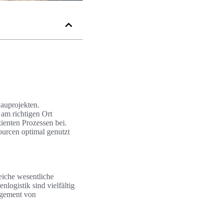
Bauprojekten.
 am richtigen Ort
zienten Prozessen bei.
ourcen optimal genutzt
eiche wesentliche
logistik sind vielfältig
agement von