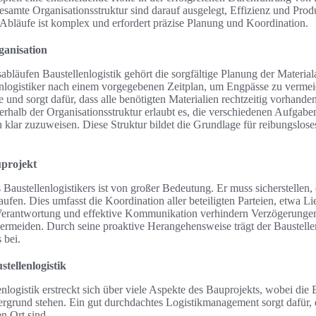
esamte Organisationsstruktur sind darauf ausgelegt, Effizienz und Prod
bläufe ist komplex und erfordert präzise Planung und Koordination.
ganisation
abläufen Baustellenlogistik gehört die sorgfältige Planung der Materia
llenlogistiker nach einem vorgegebenen Zeitplan, um Engpässe zu verme
und sorgt dafür, dass alle benötigten Materialien rechtzeitig vorhanden
nerhalb der Organisationsstruktur erlaubt es, die verschiedenen Aufgaben
 klar zuzuweisen. Diese Struktur bildet die Grundlage für reibungslose
projekt
Baustellenlogistikers ist von großer Bedeutung. Er muss sicherstellen, d
aufen. Dies umfasst die Koordination aller beteiligten Parteien, etwa L
 Verantwortung und effektive Kommunikation verhindern Verzögerungen
ermeiden. Durch seine proaktive Herangehensweise trägt der Baustelle
 bei.
tellenlogistik
logistik erstreckt sich über viele Aspekte des Bauprojekts, wobei die 
grund stehen. Ein gut durchdachtes Logistikmanagement sorgt dafür, d
en Ort sind.