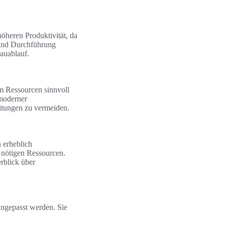
öheren Produktivität, da
 und Durchführung
Bauablauf.
em Ressourcen sinnvoll
moderner
eitungen zu vermeiden.
n erheblich
r nötigen Ressourcen.
rblick über
angepasst werden. Sie