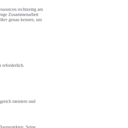
Ressourcen rechtzeitig am
e enge Zusammenarbeit
iker
genau kennen, um
n
erforderlich.
greich meistern und
 Bauprojekten. Seine