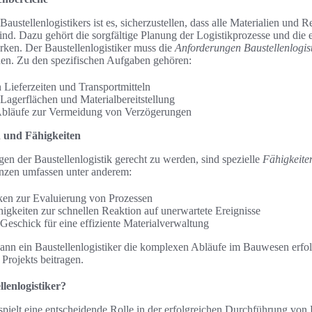
ustellenlogistikers ist es, sicherzustellen, dass alle Materialien und 
sind. Dazu gehört die sorgfältige Planung der Logistikprozesse und di
ken. Der Baustellenlogistiker muss die
Anforderungen Baustellenlogist
nnen. Zu den spezifischen Aufgaben gehören:
ieferzeiten und Transportmitteln
Lagerflächen und Materialbereitstellung
Abläufe zur Vermeidung von Verzögerungen
 und Fähigkeiten
n der Baustellenlogistik gerecht zu werden, sind spezielle
Fähigkeite
zen umfassen unter anderem:
ken zur Evaluierung von Prozessen
igkeiten zur schnellen Reaktion auf unerwartete Ereignisse
Geschick für eine effiziente Materialverwaltung
kann ein Baustellenlogistiker die komplexen Abläufe im Bauwesen erfol
 Projekts beitragen.
llenlogistiker?
 spielt eine entscheidende Rolle in der erfolgreichen Durchführung von