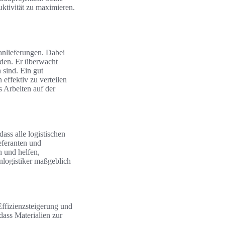
uktivität zu maximieren.
lanlieferungen. Dabei
iden. Er überwacht
 sind. Ein gut
 effektiv zu verteilen
s Arbeiten auf der
ass alle logistischen
ieferanten und
 und helfen,
nlogistiker maßgeblich
Effizienzsteigerung und
ass Materialien zur