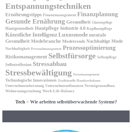
Entspannungstechniken
Finanzplanung
Ernährungstipps
Finanzmanagement
Gesunde Ernährung
Gesundheit
Glatzenpflege
Hautpflege
Industrie 4.0
Hautgesundheit
Kopfhautpflege
Luxusmode
Künstliche Intelligenz
mentale
Gesundheit
Modebranche
Nachhaltige Mode
Modetrends
Prozessoptimierung
Nachhaltigkeit
Personalmanagement
Selbstfürsorge
Risikomanagement
Selbstpflege
Stressabbau
Selbstreflexion
Stressbewältigung
Stressmanagement
Technologische Innovationen
Traditionelle Handwerkskunst
Unternehmensberatung
Unternehmensfinanzen
Vermögensaufbau
Wohnraumgestaltung
Work-Life-Balance
Tech
>
Wie arbeiten selbstüberwachende Systeme?