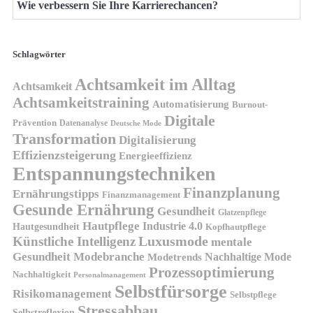
Wie verbessern Sie Ihre Karrierechancen?
Schlagwörter
Achtsamkeit im Alltag
Achtsamkeit
Achtsamkeitstraining
Automatisierung
Burnout-
Digitale
Prävention
Datenanalyse
Deutsche Mode
Transformation
Digitalisierung
Effizienzsteigerung
Energieeffizienz
Entspannungstechniken
Finanzplanung
Ernährungstipps
Finanzmanagement
Gesunde Ernährung
Gesundheit
Glatzenpflege
Hautpflege
Industrie 4.0
Hautgesundheit
Kopfhautpflege
Luxusmode
Künstliche Intelligenz
mentale
Gesundheit
Modebranche
Nachhaltige Mode
Modetrends
Prozessoptimierung
Nachhaltigkeit
Personalmanagement
Selbstfürsorge
Risikomanagement
Selbstpflege
Stressabbau
Selbstreflexion