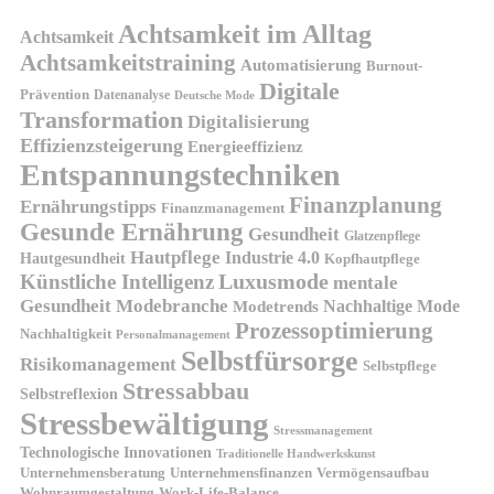
Achtsamkeit im Alltag
Achtsamkeit
Achtsamkeitstraining
Automatisierung
Burnout-
Digitale
Prävention
Datenanalyse
Deutsche Mode
Transformation
Digitalisierung
Effizienzsteigerung
Energieeffizienz
Entspannungstechniken
Finanzplanung
Ernährungstipps
Finanzmanagement
Gesunde Ernährung
Gesundheit
Glatzenpflege
Hautpflege
Industrie 4.0
Hautgesundheit
Kopfhautpflege
Luxusmode
Künstliche Intelligenz
mentale
Gesundheit
Modebranche
Nachhaltige Mode
Modetrends
Prozessoptimierung
Nachhaltigkeit
Personalmanagement
Selbstfürsorge
Risikomanagement
Selbstpflege
Stressabbau
Selbstreflexion
Stressbewältigung
Stressmanagement
Technologische Innovationen
Traditionelle Handwerkskunst
Unternehmensberatung
Unternehmensfinanzen
Vermögensaufbau
Wohnraumgestaltung
Work-Life-Balance