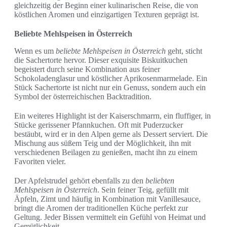
gleichzeitig der Beginn einer kulinarischen Reise, die von
köstlichen Aromen und einzigartigen Texturen geprägt ist.
Beliebte Mehlspeisen in Österreich
Wenn es um
beliebte Mehlspeisen in Österreich
geht, sticht
die Sachertorte hervor. Dieser exquisite Biskuitkuchen
begeistert durch seine Kombination aus feiner
Schokoladenglasur und köstlicher Aprikosenmarmelade. Ein
Stück Sachertorte ist nicht nur ein Genuss, sondern auch ein
Symbol der österreichischen Backtradition.
Ein weiteres Highlight ist der Kaiserschmarrn, ein fluffiger, in
Stücke gerissener Pfannkuchen. Oft mit Puderzucker
bestäubt, wird er in den Alpen gerne als Dessert serviert. Die
Mischung aus süßem Teig und der Möglichkeit, ihn mit
verschiedenen Beilagen zu genießen, macht ihn zu einem
Favoriten vieler.
Der Apfelstrudel gehört ebenfalls zu den
beliebten
Mehlspeisen in Österreich
. Sein feiner Teig, gefüllt mit
Äpfeln, Zimt und häufig in Kombination mit Vanillesauce,
bringt die Aromen der traditionellen Küche perfekt zur
Geltung. Jeder Bissen vermittelt ein Gefühl von Heimat und
Gemütlichkeit.