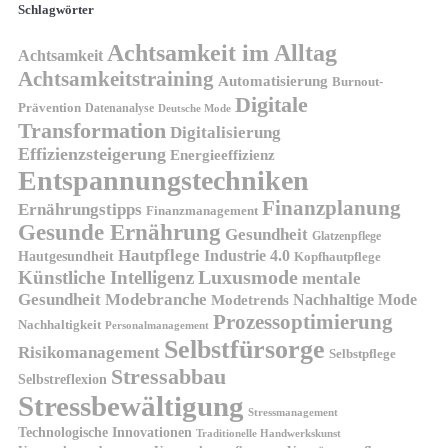
Schlagwörter
Achtsamkeit im Alltag
Achtsamkeit
Achtsamkeitstraining
Automatisierung
Burnout-
Digitale
Prävention
Datenanalyse
Deutsche Mode
Transformation
Digitalisierung
Effizienzsteigerung
Energieeffizienz
Entspannungstechniken
Finanzplanung
Ernährungstipps
Finanzmanagement
Gesunde Ernährung
Gesundheit
Glatzenpflege
Hautpflege
Industrie 4.0
Hautgesundheit
Kopfhautpflege
Luxusmode
Künstliche Intelligenz
mentale
Gesundheit
Modebranche
Nachhaltige Mode
Modetrends
Prozessoptimierung
Nachhaltigkeit
Personalmanagement
Selbstfürsorge
Risikomanagement
Selbstpflege
Stressabbau
Selbstreflexion
Stressbewältigung
Stressmanagement
Technologische Innovationen
Traditionelle Handwerkskunst