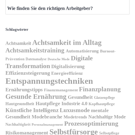
Wie finden Sie den richtigen Arbeitgeber?
Schlagwörter
Achtsamkeit im Alltag
Achtsamkeit
Achtsamkeitstraining
Automatisierung
Burnout-
Digitale
Prävention
Datenanalyse
Deutsche Mode
Transformation
Digitalisierung
Effizienzsteigerung
Energieeffizienz
Entspannungstechniken
Finanzplanung
Ernährungstipps
Finanzmanagement
Gesunde Ernährung
Gesundheit
Glatzenpflege
Hautpflege
Industrie 4.0
Hautgesundheit
Kopfhautpflege
Luxusmode
Künstliche Intelligenz
mentale
Gesundheit
Modebranche
Nachhaltige Mode
Modetrends
Prozessoptimierung
Nachhaltigkeit
Personalmanagement
Selbstfürsorge
Risikomanagement
Selbstpflege