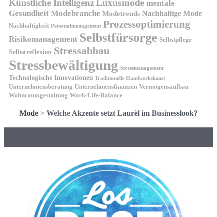
Luxusmode
Künstliche Intelligenz
mentale
Gesundheit
Modebranche
Nachhaltige Mode
Modetrends
Prozessoptimierung
Nachhaltigkeit
Personalmanagement
Selbstfürsorge
Risikomanagement
Selbstpflege
Stressabbau
Selbstreflexion
Stressbewältigung
Stressmanagement
Technologische Innovationen
Traditionelle Handwerkskunst
Unternehmensberatung
Unternehmensfinanzen
Vermögensaufbau
Wohnraumgestaltung
Work-Life-Balance
Mode
>
Welche Akzente setzt Laurèl im Businesslook?