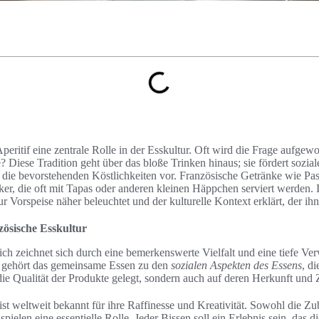
Aperitif eine zentrale Rolle in der Esskultur. Oft wird die Frage aufgew
? Diese Tradition geht über das bloße Trinken hinaus; sie fördert sozial
die bevorstehenden Köstlichkeiten vor. Französische Getränke wie Past
er, die oft mit Tapas oder anderen kleinen Häppchen serviert werden. 
ur Vorspeise näher beleuchtet und der kulturelle Kontext erklärt, der ih
zösische Esskultur
ich zeichnet sich durch eine bemerkenswerte Vielfalt und eine tiefe Ve
n gehört das gemeinsame Essen zu den
sozialen Aspekten des Essens
, d
die Qualität der Produkte gelegt, sondern auch auf deren Herkunft und 
st weltweit bekannt für ihre Raffinesse und Kreativität. Sowohl die Zu
ielen eine essentielle Rolle. Jeder Bissen soll ein Erlebnis sein, das di