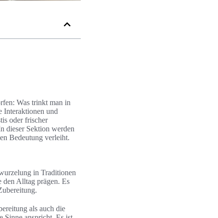
orfen: Was trinkt man in
e Interaktionen und
is oder frischer
In dieser Sektion werden
nen Bedeutung verleiht.
rwurzelung in Traditionen
ie den Alltag prägen. Es
Zubereitung.
bereitung als auch die
e Sinne anspricht. Es ist