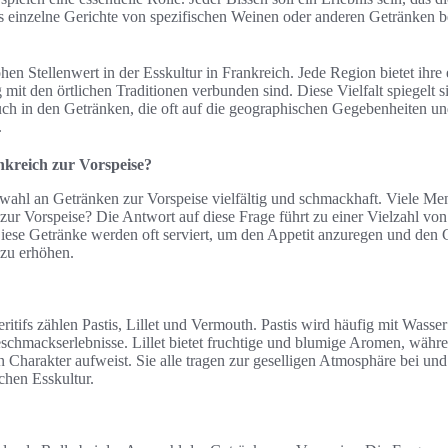
s einzelne Gerichte von spezifischen Weinen oder anderen Getränken be
hen Stellenwert in der Esskultur in Frankreich. Jede Region bietet ihre
mit den örtlichen Traditionen verbunden sind. Diese Vielfalt spiegelt si
ch in den Getränken, die oft auf die geographischen Gegebenheiten un
.
nkreich zur Vorspeise?
swahl an Getränken zur Vorspeise vielfältig und schmackhaft. Viele Me
 zur Vorspeise? Die Antwort auf diese Frage führt zu einer Vielzahl von 
ese Getränke werden oft serviert, um den Appetit anzuregen und den 
zu erhöhen.
itifs zählen Pastis, Lillet und Vermouth. Pastis wird häufig mit Wasser
Geschmackserlebnisse. Lillet bietet fruchtige und blumige Aromen, wäh
harakter aufweist. Sie alle tragen zur geselligen Atmosphäre bei und 
schen Esskultur.