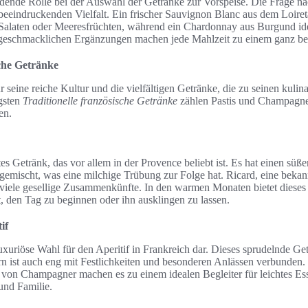
eidende Rolle bei der Auswahl der Getränke zur Vorspeise. Die Frage 
 beeindruckenden Vielfalt. Ein frischer Sauvignon Blanc aus dem Loiret
 Salaten oder Meeresfrüchten, während ein Chardonnay aus Burgund ide
 geschmacklichen Ergänzungen machen jede Mahlzeit zu einem ganz be
sche Getränke
r seine reiche Kultur und die vielfältigen Getränke, die zu seinen kulin
igsten
Traditionelle französische Getränke
zählen Pastis und Champagner, 
en.
ktes Getränk, das vor allem in der Provence beliebt ist. Es hat einen s
gemischt, was eine milchige Trübung zur Folge hat. Ricard, eine bekan
r viele gesellige Zusammenkünfte. In den warmen Monaten bietet dieses
, den Tag zu beginnen oder ihn ausklingen zu lassen.
if
uxuriöse Wahl für den Aperitif in Frankreich dar. Dieses sprudelnde Get
rn ist auch eng mit Festlichkeiten und besonderen Anlässen verbunden.
von Champagner machen es zu einem idealen Begleiter für leichtes Es
und Familie.