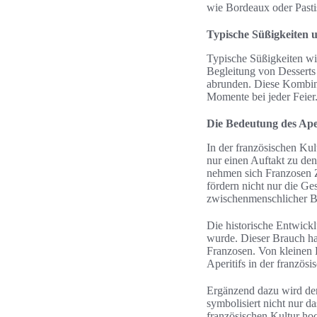
wie Bordeaux oder Pastis 
Typische Süßigkeiten 
Typische Süßigkeiten wie
Begleitung von Desserts
abrunden. Diese Kombina
Momente bei jeder Feier
Die Bedeutung des Aper
In der französischen Kult
nur einen Auftakt zu den 
nehmen sich Franzosen Z
fördern nicht nur die Ge
zwischenmenschlicher B
Die historische Entwickl
wurde. Dieser Brauch hat
Franzosen. Von kleinen B
Aperitifs in der französi
Ergänzend dazu wird de
symbolisiert nicht nur d
französischen Kultur hoc