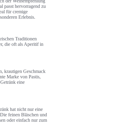
nach der Weinempfehlung
al passt hervorragend zu
al für cremige
sonderen Erlebnis.
arischen Traditionen
die oft als Aperitif in
üßen, krautigen Geschmack
nte Marke von Pastis,
 Getränk eine
ränk hat nicht nur eine
 Die feinen Bläschen und
sen oder einfach nur zum