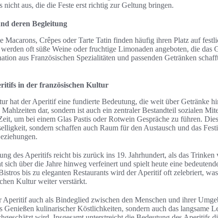
nicht aus, die die Feste erst richtig zur Geltung bringen.
und deren Begleitung
 Macarons, Crêpes oder Tarte Tatin finden häufig ihren Platz auf festl
 werden oft süße Weine oder fruchtige Limonaden angeboten, die das
tion aus Französischen Spezialitäten und passenden Getränken schafft
.
itifs in der französischen Kultur
ur hat der Aperitif eine fundierte Bedeutung, die weit über Getränke hin
Mahlzeiten dar, sondern ist auch ein zentraler Bestandteil sozialen Mite
eit, um bei einem Glas Pastis oder Rotwein Gespräche zu führen. Diese
selligkeit, sondern schaffen auch Raum für den Austausch und das Fest
eziehungen.
ung des Aperitifs reicht bis zurück ins 19. Jahrhundert, als das Trinke
 sich über die Jahre hinweg verfeinert und spielt heute eine bedeutende
istros bis zu eleganten Restaurants wird der Aperitif oft zelebriert, w
schen Kultur weiter verstärkt.
r Aperitif auch als Bindeglied zwischen den Menschen und ihrer Umg
as Genießen kulinarischer Köstlichkeiten, sondern auch das langsame Le
hgeschätzt wird. Insgesamt unterstreicht die Bedeutung des Aperitifs di