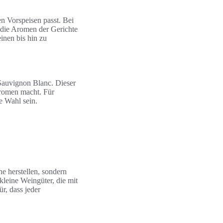
en Vorspeisen passt. Bei
 die Aromen der Gerichte
inen bis hin zu
 Sauvignon Blanc. Dieser
Aromen macht. Für
e Wahl sein.
ne herstellen, sondern
leine Weingüter, die mit
r, dass jeder