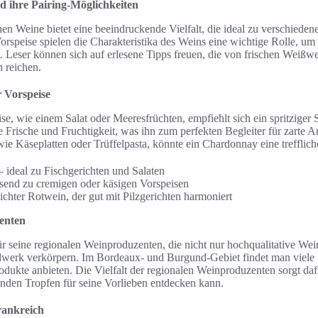
d ihre Pairing-Möglichkeiten
en Weine bietet eine beeindruckende Vielfalt, die ideal zu verschieden
rspeise spielen die Charakteristika des Weins eine wichtige Rolle, um
n. Leser können sich auf erlesene Tipps freuen, die von frischen Weißwe
 reichen.
 Vorspeise
ise, wie einem Salat oder Meeresfrüchten, empfiehlt sich ein spritziger
 Frische und Fruchtigkeit, was ihn zum perfekten Begleiter für zarte 
wie Käseplatten oder Trüffelpasta, könnte ein Chardonnay eine trefflich
 ideal zu Fischgerichten und Salaten
end zu cremigen oder käsigen Vorspeisen
eichter Rotwein, der gut mit Pilzgerichten harmoniert
enten
ür seine regionalen Weinproduzenten, die nicht nur hochqualitative Wei
werk verkörpern. Im Bordeaux- und Burgund-Gebiet findet man viele k
rodukte anbieten. Die Vielfalt der regionalen Weinproduzenten sorgt dafü
nden Tropfen für seine Vorlieben entdecken kann.
Frankreich