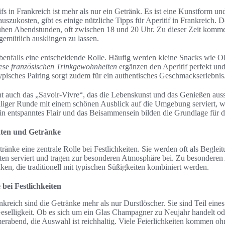
fs in Frankreich ist mehr als nur ein Getränk. Es ist eine Kunstform un
uszukosten, gibt es einige nützliche Tipps für Aperitif in Frankreich. D
 frühen Abendstunden, oft zwischen 18 und 20 Uhr. Zu dieser Zeit kom
emütlich ausklingen zu lassen.
ebenfalls eine entscheidende Rolle. Häufig werden kleine Snacks wie O
iese
französischen Trinkgewohnheiten
ergänzen den Aperitif perfekt un
typisches Pairing sorgt zudem für ein authentisches Geschmackserlebnis
t auch das „Savoir-Vivre“, das die Lebenskunst und das Genießen aus
elliger Runde mit einem schönen Ausblick auf die Umgebung serviert,
n entspanntes Flair und das Beisammensein bilden die Grundlage für de
täten und Getränke
tränke eine zentrale Rolle bei Festlichkeiten. Sie werden oft als Beglei
äten serviert und tragen zur besonderen Atmosphäre bei. Zu besondere
ken, die traditionell mit typischen Süßigkeiten kombiniert werden.
bei Festlichkeiten
nkreich sind die Getränke mehr als nur Durstlöscher. Sie sind Teil eine
eselligkeit. Ob es sich um ein Glas Champagner zu Neujahr handelt od
rabend, die Auswahl ist reichhaltig. Viele Feierlichkeiten kommen oh