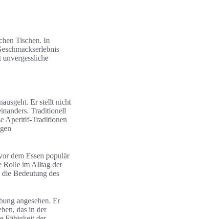
ichen Tischen. In
 Geschmackserlebnis
 unvergessliche
ausgeht. Er stellt nicht
inanders. Traditionell
 Aperitif-Traditionen
igen
n vor dem Essen populär
 Rolle im Alltag der
as die Bedeutung des
ebung angesehen. Er
ben, das in der
e Fähigkeit der