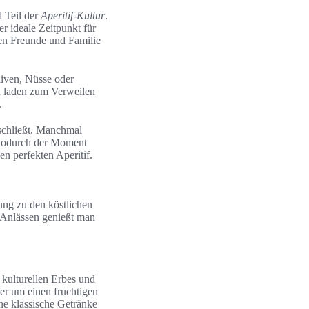
d Teil der
Aperitif-Kultur
.
er ideale Zeitpunkt für
men Freunde und Familie
liven, Nüsse oder
d laden zum Verweilen
.
schließt. Manchmal
 wodurch der Moment
n perfekten Aperitif.
tung zu den köstlichen
n Anlässen genießt man
s kulturellen Erbes und
er um einen fruchtigen
ne klassische Getränke