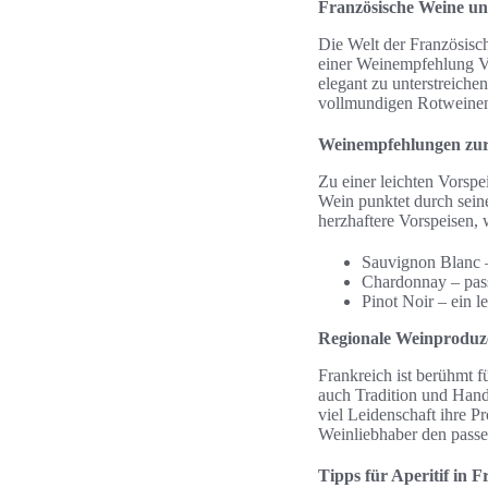
Französische Weine un
Die Welt der Französisch
einer Weinempfehlung Vo
elegant zu unterstreiche
vollmundigen Rotweinen
Weinempfehlungen zur
Zu einer leichten Vorspe
Wein punktet durch seine
herzhaftere Vorspeisen, 
Sauvignon Blanc –
Chardonnay – pass
Pinot Noir – ein l
Regionale Weinproduz
Frankreich ist berühmt f
auch Tradition und Hand
viel Leidenschaft ihre P
Weinliebhaber den passe
Tipps für Aperitif in 