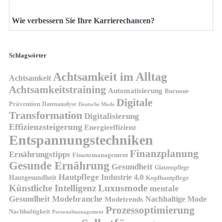
Wie verbessern Sie Ihre Karrierechancen?
Schlagwörter
Achtsamkeit im Alltag
Achtsamkeit
Achtsamkeitstraining
Automatisierung
Burnout-
Digitale
Prävention
Datenanalyse
Deutsche Mode
Transformation
Digitalisierung
Effizienzsteigerung
Energieeffizienz
Entspannungstechniken
Finanzplanung
Ernährungstipps
Finanzmanagement
Gesunde Ernährung
Gesundheit
Glatzenpflege
Hautpflege
Industrie 4.0
Hautgesundheit
Kopfhautpflege
Luxusmode
Künstliche Intelligenz
mentale
Gesundheit
Modebranche
Nachhaltige Mode
Modetrends
Prozessoptimierung
Nachhaltigkeit
Personalmanagement