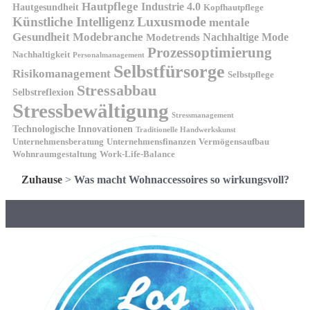
Hautpflege
Industrie 4.0
Hautgesundheit
Kopfhautpflege
Luxusmode
Künstliche Intelligenz
mentale
Gesundheit
Modebranche
Nachhaltige Mode
Modetrends
Prozessoptimierung
Nachhaltigkeit
Personalmanagement
Selbstfürsorge
Risikomanagement
Selbstpflege
Stressabbau
Selbstreflexion
Stressbewältigung
Stressmanagement
Technologische Innovationen
Traditionelle Handwerkskunst
Unternehmensberatung
Unternehmensfinanzen
Vermögensaufbau
Wohnraumgestaltung
Work-Life-Balance
Zuhause
>
Was macht Wohnaccessoires so wirkungsvoll?