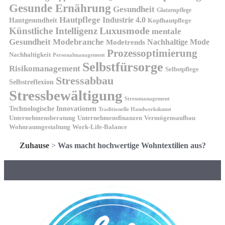
Gesunde Ernährung
Gesundheit
Glatzenpflege
Hautpflege
Industrie 4.0
Hautgesundheit
Kopfhautpflege
Luxusmode
Künstliche Intelligenz
mentale
Gesundheit
Modebranche
Nachhaltige Mode
Modetrends
Prozessoptimierung
Nachhaltigkeit
Personalmanagement
Selbstfürsorge
Risikomanagement
Selbstpflege
Stressabbau
Selbstreflexion
Stressbewältigung
Stressmanagement
Technologische Innovationen
Traditionelle Handwerkskunst
Unternehmensberatung
Unternehmensfinanzen
Vermögensaufbau
Wohnraumgestaltung
Work-Life-Balance
Zuhause
>
Was macht hochwertige Wohntextilien aus?