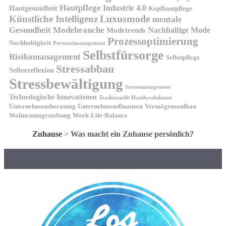
Hautpflege
Industrie 4.0
Hautgesundheit
Kopfhautpflege
Luxusmode
Künstliche Intelligenz
mentale
Gesundheit
Modebranche
Nachhaltige Mode
Modetrends
Prozessoptimierung
Nachhaltigkeit
Personalmanagement
Selbstfürsorge
Risikomanagement
Selbstpflege
Stressabbau
Selbstreflexion
Stressbewältigung
Stressmanagement
Technologische Innovationen
Traditionelle Handwerkskunst
Unternehmensberatung
Unternehmensfinanzen
Vermögensaufbau
Wohnraumgestaltung
Work-Life-Balance
Zuhause
>
Was macht ein Zuhause persönlich?