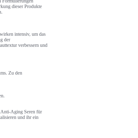
en Formulierungen
rkung dieser Produkte
n.
 wirken intensiv, um das
ng der
Hauttextur verbessern und
ums. Zu den
en.
 Anti-Aging Seren für
lisieren und ihr ein