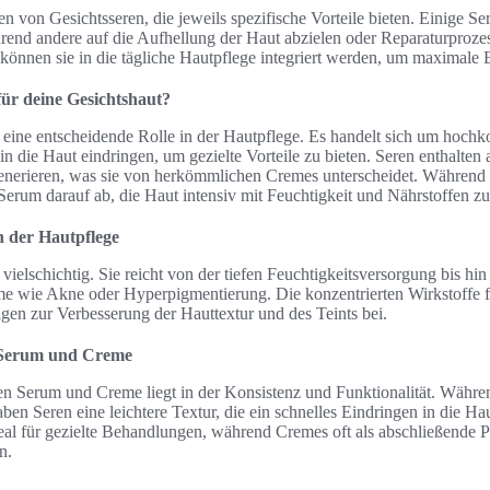
en von Gesichtsseren, die jeweils spezifische Vorteile bieten. Einige Se
hrend andere auf die Aufhellung der Haut abzielen oder Reparaturproze
önnen sie in die tägliche Hautpflege integriert werden, um maximale E
ür deine Gesichtshaut?
 eine entscheidende Rolle in der Hautpflege. Es handelt sich um hochko
in die Haut eindringen, um gezielte Vorteile zu bieten. Seren enthalten a
enerieren, was sie von herkömmlichen Cremes unterscheidet. Während
as Serum darauf ab, die Haut intensiv mit Feuchtigkeit und Nährstoffen z
n der Hautpflege
 vielschichtig. Sie reicht von der tiefen Feuchtigkeitsversorgung bis h
me wie Akne oder Hyperpigmentierung. Die konzentrierten Wirkstoffe f
gen zur Verbesserung der Hauttextur und des Teints bei.
 Serum und Creme
n Serum und Creme liegt in der Konsistenz und Funktionalität. Währe
aben Seren eine leichtere Textur, die ein schnelles Eindringen in die Ha
eal für gezielte Behandlungen, während Cremes oft als abschließende P
n.