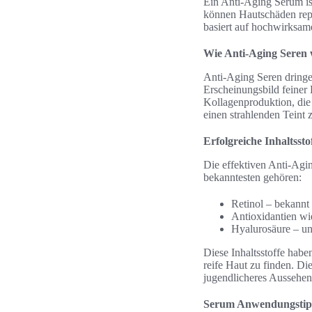
Ein Anti-Aging Serum is
können Hautschäden repa
basiert auf hochwirksame
Wie Anti-Aging Seren
Anti-Aging Seren dringen
Erscheinungsbild feiner 
Kollagenproduktion, die 
einen strahlenden Teint 
Erfolgreiche Inhaltsst
Die effektiven Anti-Agi
bekanntesten gehören:
Retinol – bekannt 
Antioxidantien wi
Hyalurosäure – unt
Diese Inhaltsstoffe habe
reife Haut zu finden. Di
jugendlicheres Aussehen
Serum Anwendungstip