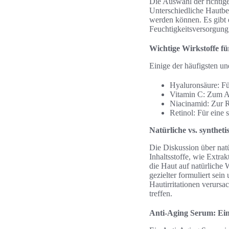
Die Auswahl der richtige
Unterschiedliche Hautbed
werden können. Es gibt e
Feuchtigkeitsversorgung
Wichtige Wirkstoffe fü
Einige der häufigsten un
Hyaluronsäure: Fü
Vitamin C: Zum A
Niacinamid: Zur 
Retinol: Für eine s
Natürliche vs. syntheti
Die Diskussion über natür
Inhaltsstoffe, wie Extra
die Haut auf natürliche 
gezielter formuliert se
Hautirritationen verursa
treffen.
Anti-Aging Serum: Ein