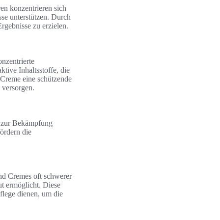
ren konzentrieren sich
sse unterstützen. Durch
rgebnisse zu erzielen.
nzentrierte
ktive Inhaltsstoffe, die
 Creme eine schützende
u versorgen.
in zur Bekämpfung
ördern die
nd Cremes oft schwerer
ut ermöglicht. Diese
flege dienen, um die