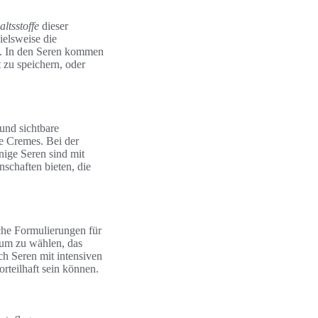
ltsstoffe
dieser
ielsweise die
ät. In den Seren kommen
t zu speichern, oder
 und sichtbare
le Cremes. Bei der
nige Seren sind mit
schaften bieten, die
iche Formulierungen für
rum zu wählen, das
ch Seren mit intensiven
rteilhaft sein können.