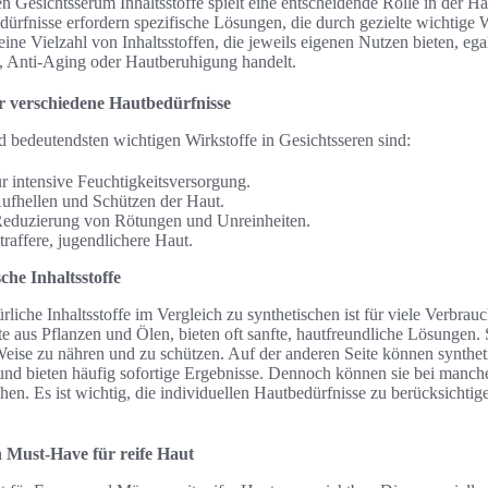
n Gesichtsserum Inhaltsstoffe spielt eine entscheidende Rolle in der Ha
ürfnisse erfordern spezifische Lösungen, die durch gezielte wichtige 
ine Vielzahl von Inhaltsstoffen, die jeweils eigenen Nutzen bieten, ega
, Anti-Aging oder Hautberuhigung handelt.
r verschiedene Hautbedürfnisse
d bedeutendsten wichtigen Wirkstoffe in Gesichtsseren sind:
r intensive Feuchtigkeitsversorgung.
ufhellen und Schützen der Haut.
Reduzierung von Rötungen und Unreinheiten.
traffere, jugendlichere Haut.
sche Inhaltsstoffe
liche Inhaltsstoffe im Vergleich zu synthetischen ist für viele Verbrau
kte aus Pflanzen und Ölen, bieten oft sanfte, hautfreundliche Lösungen. 
Weise zu nähren und zu schützen. Auf der anderen Seite können syntheti
in und bieten häufig sofortige Ergebnisse. Dennoch können sie bei man
chen. Es ist wichtig, die individuellen Hautbedürfnisse zu berücksichti
 Must-Have für reife Haut