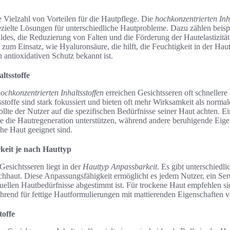
e Vielzahl von Vorteilen für die Hautpflege. Die
hochkonzentrierten Inha
zielte Lösungen für unterschiedliche Hautprobleme. Dazu zählen beisp
ldes, die Reduzierung von Falten und die Förderung der Hautelastizit
e zum Einsatz, wie Hyaluronsäure, die hilft, die Feuchtigkeit in der Hau
n antioxidativen Schutz bekannt ist.
ltsstoffe
ochkonzentrierten Inhaltsstoffen
erreichen Gesichtsseren oft schnellere
sstoffe sind stark fokussiert und bieten oft mehr Wirksamkeit als norma
lte der Nutzer auf die spezifischen Bedürfnisse seiner Haut achten. Ei
ie die Hautregeneration unterstützen, während andere beruhigende Eigen
he Haut geeignet sind.
keit je nach Hauttyp
Gesichtsseren liegt in der
Hauttyp Anpassbarkeit
. Es gibt unterschiedl
schhaut. Diese Anpassungsfähigkeit ermöglicht es jedem Nutzer, ein Se
duellen Hautbedürfnisse abgestimmt ist. Für trockene Haut empfehlen si
hrend für fettige Hautformulierungen mit mattierenden Eigenschaften vo
toffe