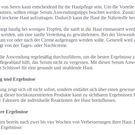
von Seren kann entscheidend für die Hautpflege sein. Um die Vorteile
 nutzen, sollten einige Serum Anwendungstipps beachtet werden. Zunächs
d trockene Haut aufzutragen. Dadurch kann die Haut die Nährstoffe be
gt häufig bei wenigen Tropfen, die sanft in die Haut einmassiert werd
werden, um eine sanfte Verteilung zu gewährleisten. Bei der Verwendun
erum vor oder nach der Creme aufgetragen werden sollte. Generell wird
lgt von der Tages- oder Nachtcreme.
, die Anwendung regelmäßig durchzuführen, um die besten Ergebnisse zu 
flegeablauf hilft, das Serum nicht zu vergessen. Mit diesen Serum An
Schlüssel für eine gesunde und strahlende Haut.
g und Ergebnisse
g zeigt sich oft nicht sofort, sondern entfaltet sich über einen gewiss
ieser hochkonzentrierten Produkte kann zu sichtbaren Ergebnissen fü
le Faktoren die individuelle Reaktionen der Haut beeinflussen.
are Ergebnisse
en bereits nach zwei bis vier Wochen von Verbesserungen ihrer Haut. H
 Ergebnisse: