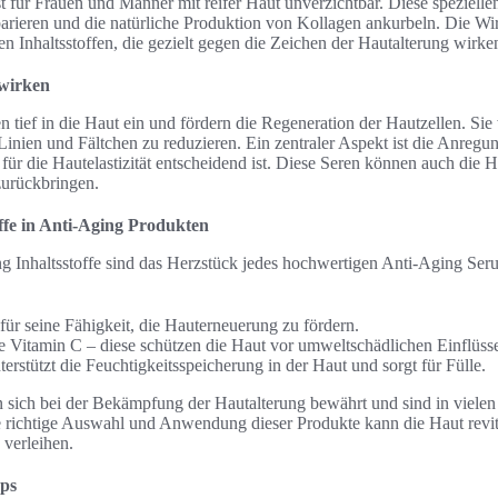
t für Frauen und Männer mit reifer Haut unverzichtbar. Diese speziell
rieren und die natürliche Produktion von Kollagen ankurbeln. Die Wi
n Inhaltsstoffen, die gezielt gegen die Zeichen der Hautalterung wirke
 wirken
 tief in die Haut ein und fördern die Regeneration der Hautzellen. Sie
Linien und Fältchen zu reduzieren. Ein zentraler Aspekt ist die Anregu
für die Hautelastizität entscheidend ist. Diese Seren können auch die 
zurückbringen.
offe in Anti-Aging Produkten
ng Inhaltsstoffe sind das Herzstück jedes hochwertigen Anti-Aging Ser
für seine Fähigkeit, die Hauterneuerung zu fördern.
e Vitamin C – diese schützen die Haut vor umweltschädlichen Einflüss
erstützt die Feuchtigkeitsspeicherung in der Haut und sorgt für Fülle.
n sich bei der Bekämpfung der Hautalterung bewährt und sind in vielen
e richtige Auswahl und Anwendung dieser Produkte kann die Haut revita
 verleihen.
ps