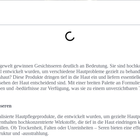
egewelt gewinnen Gesichtsseren deutlich an Bedeutung. Sie sind hochko
iell entwickelt wurden, um verschiedene Hautprobleme gezielt zu behan
aut? Diese Produkte dringen tief in die Haut ein und liefern essentielle
hen der Haut entscheidend sind. Mit einer breiten Palette an Formulie
en und -bedürfnisse zur Verfügung, was sie zu einem unverzichtbaren T
sseren
ialisierte Hautpflegeprodukte, die entwickelt wurden, um gezielte Hau
nthalten hochkonzentrierte Wirkstoffe, die tief in die Haut eindringen
llen. Ob Trockenheit, Falten oder Unreinheiten – Seren bieten eine eff
uktur und -ausstrahlung.