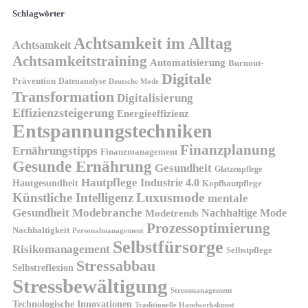
Schlagwörter
Achtsamkeit im Alltag
Achtsamkeit
Achtsamkeitstraining
Automatisierung
Burnout-
Digitale
Prävention
Datenanalyse
Deutsche Mode
Transformation
Digitalisierung
Effizienzsteigerung
Energieeffizienz
Entspannungstechniken
Finanzplanung
Ernährungstipps
Finanzmanagement
Gesunde Ernährung
Gesundheit
Glatzenpflege
Hautpflege
Industrie 4.0
Hautgesundheit
Kopfhautpflege
Luxusmode
Künstliche Intelligenz
mentale
Gesundheit
Modebranche
Nachhaltige Mode
Modetrends
Prozessoptimierung
Nachhaltigkeit
Personalmanagement
Selbstfürsorge
Risikomanagement
Selbstpflege
Stressabbau
Selbstreflexion
Stressbewältigung
Stressmanagement
Technologische Innovationen
Traditionelle Handwerkskunst