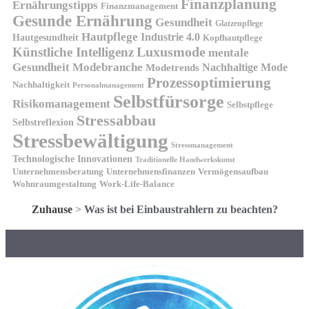
Finanzplanung
Ernährungstipps
Finanzmanagement
Gesunde Ernährung
Gesundheit
Glatzenpflege
Hautpflege
Industrie 4.0
Hautgesundheit
Kopfhautpflege
Luxusmode
Künstliche Intelligenz
mentale
Gesundheit
Modebranche
Nachhaltige Mode
Modetrends
Prozessoptimierung
Nachhaltigkeit
Personalmanagement
Selbstfürsorge
Risikomanagement
Selbstpflege
Stressabbau
Selbstreflexion
Stressbewältigung
Stressmanagement
Technologische Innovationen
Traditionelle Handwerkskunst
Unternehmensberatung
Unternehmensfinanzen
Vermögensaufbau
Wohnraumgestaltung
Work-Life-Balance
Zuhause
>
Was ist bei Einbaustrahlern zu beachten?