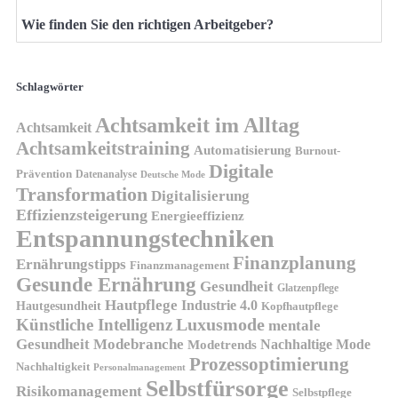
Wie finden Sie den richtigen Arbeitgeber?
Schlagwörter
Achtsamkeit im Alltag
Achtsamkeit
Achtsamkeitstraining
Automatisierung
Burnout-
Digitale
Prävention
Datenanalyse
Deutsche Mode
Transformation
Digitalisierung
Effizienzsteigerung
Energieeffizienz
Entspannungstechniken
Finanzplanung
Ernährungstipps
Finanzmanagement
Gesunde Ernährung
Gesundheit
Glatzenpflege
Hautpflege
Industrie 4.0
Hautgesundheit
Kopfhautpflege
Luxusmode
Künstliche Intelligenz
mentale
Gesundheit
Modebranche
Nachhaltige Mode
Modetrends
Prozessoptimierung
Nachhaltigkeit
Personalmanagement
Selbstfürsorge
Risikomanagement
Selbstpflege