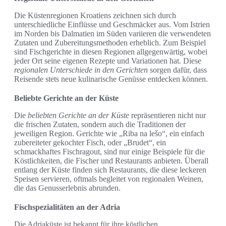
Die Küstenregionen Kroatiens zeichnen sich durch
unterschiedliche Einflüsse und Geschmäcker aus. Vom Istrien
im Norden bis Dalmatien im Süden variieren die verwendeten
Zutaten und Zubereitungsmethoden erheblich. Zum Beispiel
sind Fischgerichte in diesen Regionen allgegenwärtig, wobei
jeder Ort seine eigenen Rezepte und Variationen hat. Diese
regionalen Unterschiede in den Gerichten
sorgen dafür, dass
Reisende stets neue kulinarische Genüsse entdecken können.
Beliebte Gerichte an der Küste
Die
beliebten Gerichte an der Küste
repräsentieren nicht nur
die frischen Zutaten, sondern auch die Traditionen der
jeweiligen Region. Gerichte wie „Riba na lešo“, ein einfach
zubereiteter gekochter Fisch, oder „Brudet“, ein
schmackhaftes Fischragout, sind nur einige Beispiele für die
Köstlichkeiten, die Fischer und Restaurants anbieten. Überall
entlang der Küste finden sich Restaurants, die diese leckeren
Speisen servieren, oftmals begleitet von regionalen Weinen,
die das Genusserlebnis abrunden.
Fischspezialitäten an der Adria
Die Adriaküste ist bekannt für ihre köstlichen