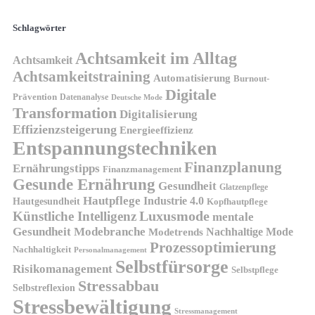
Schlagwörter
Achtsamkeit im Alltag
Achtsamkeit
Achtsamkeitstraining
Automatisierung
Burnout-
Digitale
Prävention
Datenanalyse
Deutsche Mode
Transformation
Digitalisierung
Effizienzsteigerung
Energieeffizienz
Entspannungstechniken
Finanzplanung
Ernährungstipps
Finanzmanagement
Gesunde Ernährung
Gesundheit
Glatzenpflege
Hautpflege
Industrie 4.0
Hautgesundheit
Kopfhautpflege
Luxusmode
Künstliche Intelligenz
mentale
Gesundheit
Modebranche
Nachhaltige Mode
Modetrends
Prozessoptimierung
Nachhaltigkeit
Personalmanagement
Selbstfürsorge
Risikomanagement
Selbstpflege
Stressabbau
Selbstreflexion
Stressbewältigung
Stressmanagement